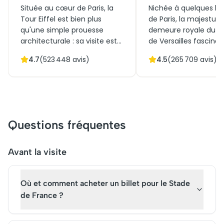
Située au cœur de Paris, la
Nichée à quelques ki
Tour Eiffel est bien plus
de Paris, la majestue
qu'une simple prouesse
demeure royale du 
architecturale : sa visite est
de Versailles fascine 
une expérience unique. Que
histoire et son archit
4.7
(
523 448
avis)
4.5
(
265 709
avis)
ce soit pour les perspectives
éblouissante. En opta
à couper le souffle depuis
des billets pour le C
ses plateformes ou pour
de Versailles, les visit
savourer un repas en
plongent dans un uni
hauteur, réserver votre billet
splendeur avec les G
pour la Tour Eiffel est votre
Appartements, la cél
Questions fréquentes
passeport pour plonger dans
Galerie des Glaces, e
son histoire fascinante.
jardins à couper le so
Incontournable par essence,
Une visite du Châtea
Avant la visite
elle continue d'envoûter ses
Versailles offre un v
admirateurs du monde
intemporel au cœur 
Où et comment acheter un billet pour le Stade
entier.
patrimoine français,
art, culture, et raffi
de France ?