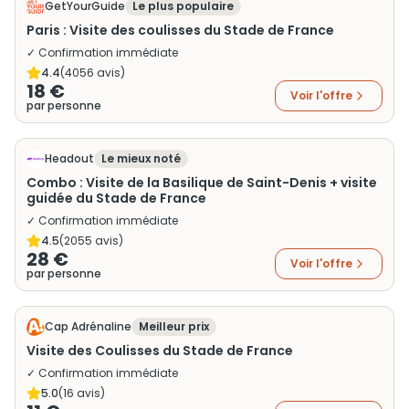
GetYourGuide
Le plus populaire
Paris : Visite des coulisses du Stade de France
✓ Confirmation immédiate
4.4
(
4056
avis)
18 €
Voir l'offre
par personne
Headout
Le mieux noté
Combo : Visite de la Basilique de Saint-Denis + visite
guidée du Stade de France
✓ Confirmation immédiate
4.5
(
2055
avis)
28 €
Voir l'offre
par personne
Cap Adrénaline
Meilleur prix
Visite des Coulisses du Stade de France
✓ Confirmation immédiate
5.0
(
16
avis)