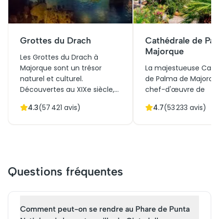
Grottes du Drach
Cathédrale de Pa
Majorque
Les Grottes du Drach à
Majorque sont un trésor
La majestueuse Cath
naturel et culturel.
de Palma de Majorqu
Découvertes au XIXe siècle,
chef-d'œuvre de
elles renferment l'un des plus
l'architecture gothiqu
4.3
(
57 421
avis)
4.7
(
53 233
avis)
grands lacs souterrains
domine la capitale de l
d'Europe. Ce dédale
Érigée sur les ancien
spectaculaire de stalactites
fondations d'une mo
et stalagmites offre une
elle symbolise le rich
expérience inoubliable,
historique et culturel
combinant histoire et
Majorque. Sa rosace
Questions fréquentes
beauté architecturale.
spectaculaire et ses d
Initialement un refuge
architecturaux attire
naturel, elles sont désormais
millions de visiteurs
une attraction prisée,
année. Réservez vos b
Comment peut-on se rendre au Phare de Punta
accueillant des milliers de
pour une visite inoubl