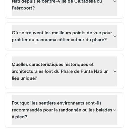
Nati depuis le centre-ville de Ciutadella ou
visiteurs chaque année qui
plongez dans l'histoir
l’aéroport?
achètent des billets pour la
fascinante de cet édi
visite guidée.
emblématique.
Où se trouvent les meilleurs points de vue pour
profiter du panorama côtier autour du phare?
Quelles caractéristiques historiques et
architecturales font du Phare de Punta Nati un
lieu unique?
Pourquoi les sentiers environnants sont-ils
recommandés pour la randonnée ou les balades
à pied?