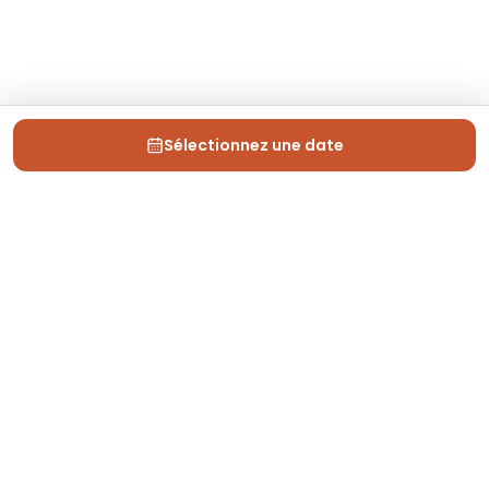
Sélectionnez une date
Depuis 2013, Generation Voyage vous fait découvrir
des expériences mémorables et vous guide pour les
vivre pleinement.