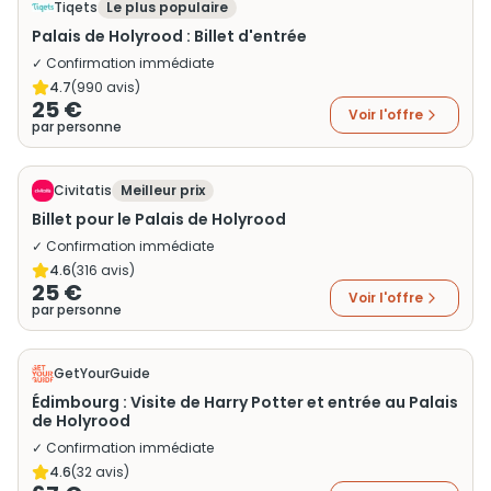
Tiqets
Le plus populaire
Palais de Holyrood : Billet d'entrée
✓ Confirmation immédiate
4.7
(
990
avis)
25 €
Voir l'offre
par personne
Civitatis
Meilleur prix
Billet pour le Palais de Holyrood
✓ Confirmation immédiate
4.6
(
316
avis)
25 €
Voir l'offre
par personne
GetYourGuide
Édimbourg : Visite de Harry Potter et entrée au Palais
de Holyrood
✓ Confirmation immédiate
4.6
(
32
avis)