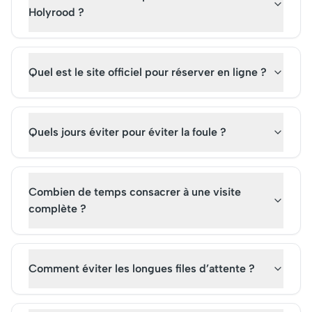
enrichissante, il est conseillé
garantir une visite
Holyrood ?
d’acheter ses billets à
enrichissante et mém
l’avance.
Quel est le site officiel pour réserver en ligne ?
Quels jours éviter pour éviter la foule ?
Combien de temps consacrer à une visite
complète ?
Comment éviter les longues files d’attente ?