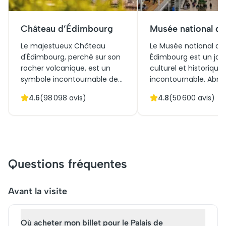
Château d’Édimbourg
Musée national d
Le majestueux Château
Le Musée national d'
d'Édimbourg, perché sur son
Édimbourg est un joy
rocher volcanique, est un
culturel et historique
symbole incontournable de
incontournable. Abrit
l'histoire écossaise. Jadis
artefacts fascinants
4.6
(
98 098
avis)
4.8
(
50 600
avis)
forteresse imprenable, il
retraçant l'histoire é
témoigne de siècles de
et mondiale, ce musée
conflits et de royauté. Sa
une architecture vic
riche architecture, des
élégante à des espa
remparts aux palais,
modernes. Initialeme
enchante les amateurs de
conçu pour éduquer 
Questions fréquentes
patrimoine. Aujourd'hui, sa
inspirer, il joue désor
popularité en tant
rôle clé dans le tour
qu'attraction touristique est
local. Attirant des mil
Avant la visite
immense, attirant des
visiteurs chaque année
millions de visiteurs chaque
conseillé de réserver
Où acheter mon billet pour le Palais de
année. Pour une visite
billets à l'avance pou