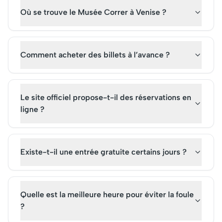
concerts en plein air, la place
escapade vénitienne.
Où se trouve le Musée Correr à Venise ?
continue d'attirer les visiteurs
du monde entier.
Comment acheter des billets à l’avance ?
Le site officiel propose-t-il des réservations en
ligne ?
Existe-t-il une entrée gratuite certains jours ?
Quelle est la meilleure heure pour éviter la foule
?