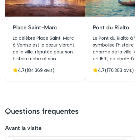
Place Saint-Marc
Pont du Rialto
La célèbre Place Saint-Marc
Le Pont du Rialto à Ve
à Venise est le cœur vibrant
symbolise l'histoire et
de la ville, réputée pour son
charme de la ville. Co
histoire riche et son
en 1591, ce chef-d'œ
architecture éblouissante,
architectural a servi à
4.7
(
184 369
avis)
4.7
(
176 363
avis)
notamment la Basilique
les quartiers de San P
Saint-Marc et le Palais des
San Marco, favorisant 
Doges. Initialement, elle
commerce. Avec ses
servait de centre politique et
élégantes et ses bouti
religieux. Aujourd'hui, c'est
attire chaque année
une attraction touristique
millions de touristes. 
Questions fréquentes
incontournable où réserver
optimiser votre visite, 
des billets pour une visite
conseillé de venir tôt 
guidée enrichit l'expérience.
matin. Son allure ico
Avant la visite
Avec ses cafés historiques et
est incontournable lo