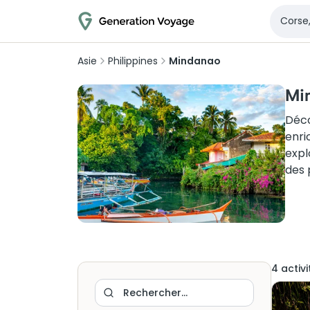
Asie
Philippines
Mindanao
Min
Déco
enri
expl
des 
4
activi