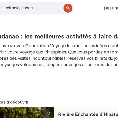
Destin
danao : les meilleures activités à faire d
uvrez avec Generation Voyage les meilleures idées d’acti
chir votre voyage aux Philippines. Que vous partiez en fa
orez des visites incontournables, réservez vos billets du j
paysages volcaniques, plages sauvages et cultures du sud 
té
s
à découvrir
Rivière Enchantée d’Hinat