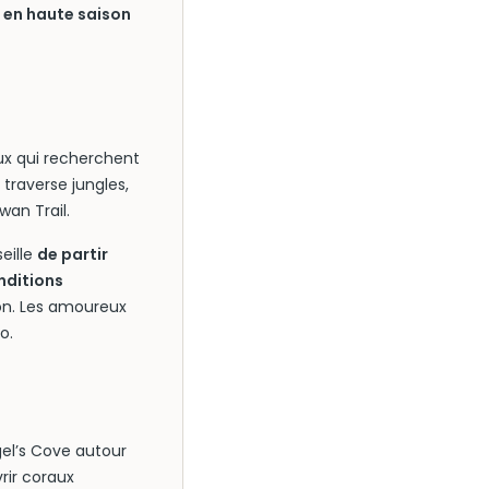
t en haute saison
ux qui recherchent
raverse jungles,
wan Trail.
eille
de partir
onditions
ion. Les amoureux
o.
el’s Cove autour
rir coraux