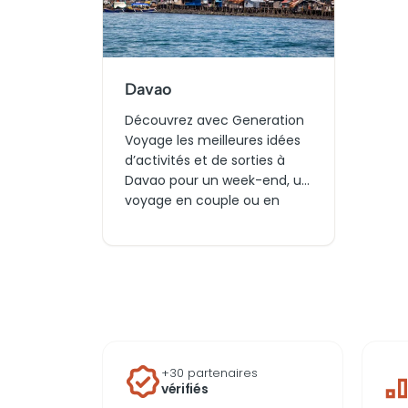
Davao
Découvrez avec Generation
Voyage les meilleures idées
d’activités et de sorties à
Davao pour un week-end, un
voyage en couple ou en
famille. Entre visites
incontournables, billets pour
les attractions du jour et
expériences authentiques
autour de la ville, trouvez
aujourd’hui ce qui fera de
votre séjour aux Philippines
un moment unique.
+30 partenaires
vérifiés