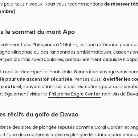
rs pour tous niveaux. Nous vous recommandons
de réserver tô
vembre)
.
rs le sommet du mont Apo
 culminant des Philippines à 2 954 m, est une référence pour ce
agne Mindanao ou des randonnées emblématiques. L’ascension t
 et panoramas spectaculaires, particulièrement depuis le Kidapa
ant mais la récompense inoubliable. Generation Voyage vous cons
éé pour une ascension sécurisée
. Pensez aussi
à vérifier les c
rc naturel
, souvent soumises à des restrictions pour conservat
nt également visiter le
Philippine Eagle Center
non loin de Dava
es récifs du golfe de Davao
abrite des sites de plongée réputés comme Coral Garden et Ang
est l’une des meilleures activités plongée Mindanao pour découv