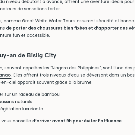
s, du niveau débutant à avancé, offrent une aventure idéale pour 
ateurs de sensations fortes.
s, comme Great White Water Tours, assurent sécurité et bonn
ons
de porter des chaussures bien fixées et d’apporter des v
nture fun et accessible.
uy-an de Bislig City
, souvent appelées les “Niagara des Philippines”, sont l’une des p
anao
. Elles offrent trois niveaux d’eau se déversant dans un bas
c-en-ciel apparaît souvent grâce à la brume.
ter sur un radeau de bambou
bassins naturels
végétation luxuriante
 vous conseille
d’arriver avant 9h pour éviter l’affluence
.