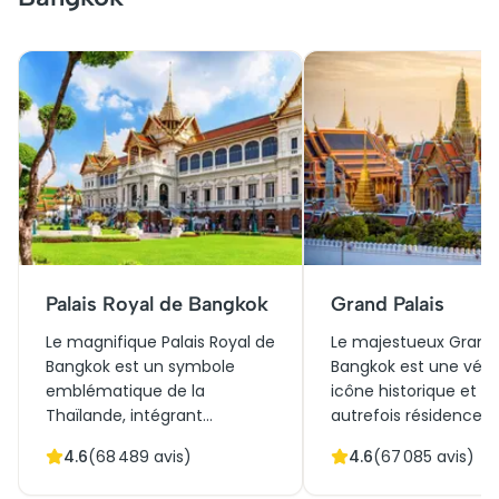
Palais Royal de Bangkok
Grand Palais
Le magnifique Palais Royal de
Le majestueux Grand 
Bangkok est un symbole
Bangkok est une véri
emblématique de la
icône historique et cul
Thaïlande, intégrant
autrefois résidence d
richement histoire et culture.
de Thaïlande. Constru
4.6
(
68 489
avis)
4.6
(
67 085
avis)
Construit en 1782, ce
1782, il mêle
complexe servait comme
harmonieusement