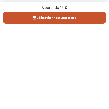
À partir de
14 €
Sélectionnez une date
Depuis 2013, Generation Voyage vous fait découvrir
des expériences mémorables et vous guide pour les
vivre pleinement.