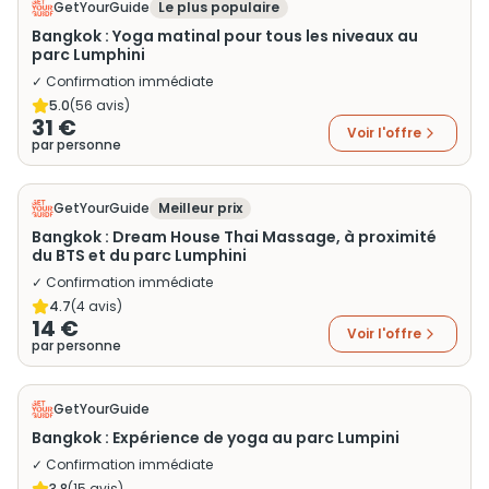
GetYourGuide
Le plus populaire
Bangkok : Yoga matinal pour tous les niveaux au
parc Lumphini
✓ Confirmation immédiate
5.0
(
56
avis)
31 €
Voir l'offre
par personne
GetYourGuide
Meilleur prix
Bangkok : Dream House Thai Massage, à proximité
du BTS et du parc Lumphini
✓ Confirmation immédiate
4.7
(
4
avis)
14 €
Voir l'offre
par personne
GetYourGuide
Bangkok : Expérience de yoga au parc Lumpini
✓ Confirmation immédiate
3.8
(
15
avis)