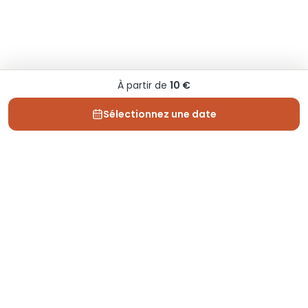
À partir de
10 €
Sélectionnez une date
Depuis 2013, Generation Voyage vous fait découvrir
des expériences mémorables et vous guide pour les