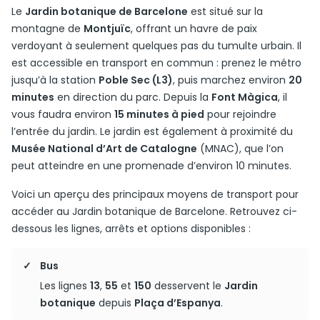
Le
Jardin botanique de Barcelone
est situé sur la
montagne de
Montjuïc
, offrant un havre de paix
verdoyant à seulement quelques pas du tumulte urbain. Il
est accessible en transport en commun : prenez le métro
jusqu’à la station
Poble Sec (L3)
, puis marchez environ
20
minutes
en direction du parc. Depuis la
Font Màgica
, il
vous faudra environ
15 minutes à pied
pour rejoindre
l’entrée du jardin. Le jardin est également à proximité du
Musée National d’Art de Catalogne
(MNAC), que l’on
peut atteindre en une promenade d’environ 10 minutes.
Voici un aperçu des principaux moyens de transport pour
accéder au Jardin botanique de Barcelone. Retrouvez ci-
dessous les lignes, arrêts et options disponibles :
Bus
Les lignes
13
,
55
et
150
desservent le
Jardin
botanique
depuis
Plaça d’Espanya
.