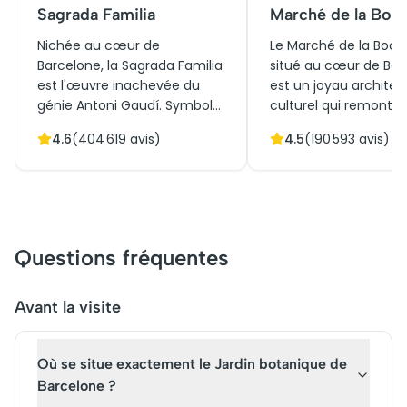
Sagrada Familia
Marché de la Boqu
Nichée au cœur de
Le Marché de la Boque
Barcelone, la Sagrada Familia
situé au cœur de Bar
est l'œuvre inachevée du
est un joyau architec
génie Antoni Gaudí. Symbole
culturel qui remonte a
de l'architecture moderniste,
siècle. Initialement u
4.6
(
404 619
avis)
4.5
(
190 593
avis)
elle fascine par ses tours
marché en plein air, il
élancées et ses façades
aujourd'hui un
sculptées minutieusement.
incontournable pour 
Une visite de la Sagrada
amateurs de gastron
Familia dévoile l'harmonie
les touristes. Avec se
entre nature et spiritualité,
colorés débordant de
Questions fréquentes
sa lumière intérieure
produits frais et locau
envoûtante. Réserver des
marché offre une
billets pour la Sagrada
expérience sensoriell
Avant la visite
Familia permet d'accéder à
unique. De nombreux
un chef-d'œuvre vivant, un
visiteurs achètent des
Où se situe exactement le Jardin botanique de
incontournable pour saisir
pour des visites guidé
l'âme de la ville catalane.
de plonger dans son h
Barcelone ?
riche et ses traditions