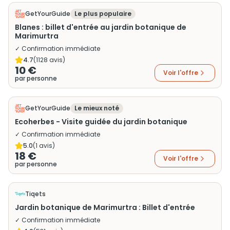
GetYourGuide
Le plus populaire
Blanes : billet d'entrée au jardin botanique de
Marimurtra
✓ Confirmation immédiate
4.7
(
1128
avis)
10 €
Voir l'offre
par personne
GetYourGuide
Le mieux noté
Ecoherbes - Visite guidée du jardin botanique
✓ Confirmation immédiate
5.0
(
1
avis)
18 €
Voir l'offre
par personne
Tiqets
Jardin botanique de Marimurtra : Billet d'entrée
✓ Confirmation immédiate