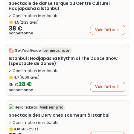
Spectacle de danse turque au Centre Culturel
Hodjapasha à Istanbul
✓ Confirmation immédiate
4.5
(
2123
avis)
38 €
Voir l'offre
par personne
GetYourGuide
Le mieux noté
Istanbul : Hodjapasha Rhythm of The Dance Show
(spectacle de danse)
✓ Confirmation immédiate
4.7
(
1609
avis)
28 €
35 €
Voir l'offre
par personne
HelloTickets
Meilleur prix
Spectacle des Derviches Tourneurs à Istanbul
✓ Confirmation immédiate
4.8
(
685
avis)