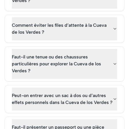
consolidant sa réputation
l'avance pour une
Verdes ?
comme l'une des principales
expérience inoubliabl
attractions touristiques de
l'île.
Comment éviter les files d’attente à la Cueva
de los Verdes ?
Faut-il une tenue ou des chaussures
particulières pour explorer la Cueva de los
Verdes ?
Peut-on entrer avec un sac à dos ou d’autres
effets personnels dans la Cueva de los Verdes ?
Faut-il présenter un passeport ou une pièce