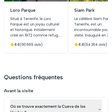
Loro Parque
Siam Park
Situé à Tenerife, le Loro
Le célèbre Siam Park, 
Parque est un joyau culturel
Tenerife, est un
et historique. Initialement
incontournable pour 
créé en 1972 comme refuge
visite. Inauguré en 20
pour perroquets, ce parc est
parc aquatique rend
4.6
(
90 669
avis)
4.4
(
64 364
avis)
devenu un sanctuaire
hommage à la cultur
faunique reconnu
thaïlandaise grâce à 
mondialement. Il se distingue
architecture inspirée
par son architecture
temples thaïs. Niché
thaïlandaise et ses jardins
paysage naturel luxuri
luxuriants. Aujourd'hui,
offre une variété
Questions fréquentes
acheter des billets pour une
d'attractions aquati
visite au Loro Parque est
spectaculaires. Initi
incontournable pour
conçu pour divertir, il
Avant la visite
découvrir une biodiversité
aujourd'hui l'une des
étonnante. Il attire des
attractions les plus p
Où se trouve exactement la Cueva de los
milliers de visiteurs,
de l'île. Réservez vos b