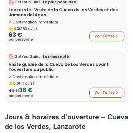
GetYourGuide
Le plus populaire
Lanzarote : Visite de la Cueva de los Verdes et des
Jameos del Agua
✓ Confirmation immédiate
4.3
(
383
avis)
63 €
Voir l'offre
par personne
GetYourGuide
Le mieux noté
Visite guidée de la Cueva de Los Verdes avant
l'ouverture au public
✓ Confirmation immédiate
5.0
(
14
avis)
38 €
40 €
Voir l'offre
par personne
Jours & horaires d’ouverture – Cueva
de los Verdes, Lanzarote