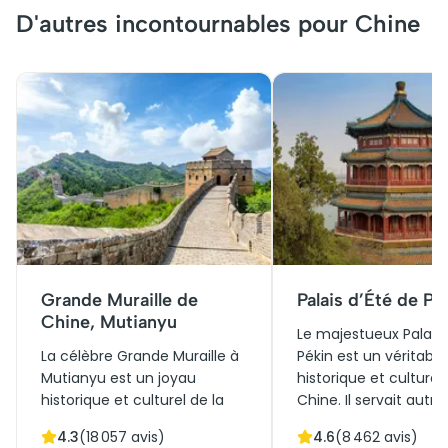
D'autres incontournables pour Chine
Grande Muraille de
Palais d’Été de Pé
Chine, Mutianyu
Le majestueux Palais 
La célèbre Grande Muraille à
Pékin est un véritable
Mutianyu est un joyau
historique et culturel 
historique et culturel de la
Chine. Il servait autre
Chine, connue pour son
résidence impériale e
4.3
(
18 057
avis)
4.6
(
8 462
avis)
architecture
lieu de détente pour 