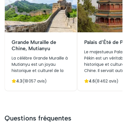
Grande Muraille de
Palais d’Été de Pé
Chine, Mutianyu
Le majestueux Palais 
La célèbre Grande Muraille à
Pékin est un véritable
Mutianyu est un joyau
historique et culturel 
historique et culturel de la
Chine. Il servait autre
Chine, connue pour son
résidence impériale e
4.3
(
18 057
avis)
4.6
(
8 462
avis)
architecture
lieu de détente pour 
impressionnante et ses
empereurs Qing qui
paysages pittoresques.
cherchaient à fuir la 
Initialement construite pour
étouffante. Le site m
défendre l'empire des
architecture élégant
invasions, elle est aujourd'hui
jardins paisibles, tém
Questions fréquentes
une attraction touristique
de l'ingéniosité pays
très prisée. Les visiteurs
chinoise. Aujourd'hui, i