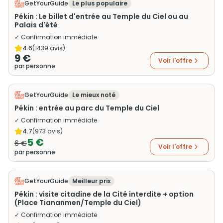
GetYourGuide
Le plus populaire
Pékin : Le billet d'entrée au Temple du Ciel ou au
Palais d'été
✓ Confirmation immédiate
4.6
(
1439
avis)
9 €
Voir l'offre
par personne
GetYourGuide
Le mieux noté
Pékin : entrée au parc du Temple du Ciel
✓ Confirmation immédiate
4.7
(
973
avis)
5 €
6 €
Voir l'offre
par personne
GetYourGuide
Meilleur prix
Pékin : visite citadine de la Cité interdite + option
(Place Tiananmen/Temple du Ciel)
✓ Confirmation immédiate