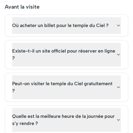
peuvent acheter des billets
des touristes des qua
Avant la visite
pour explorer ses tours de
coins du monde. La
guet restaurées et ses
réservation de billets
Où acheter un billet pour le temple du Ciel ?
remparts sinueux,
est conseillée au reg
témoignant de l'ingéniosité
sa popularité croissan
ancestrale. Une visite à
Mutianyu promet une
Existe-t-il un site officiel pour réserver en ligne
immersion fascinante dans
?
l'histoire millénaire de la
région.
Peut-on visiter le temple du Ciel gratuitement
?
Quelle est la meilleure heure de la journée pour
s’y rendre ?