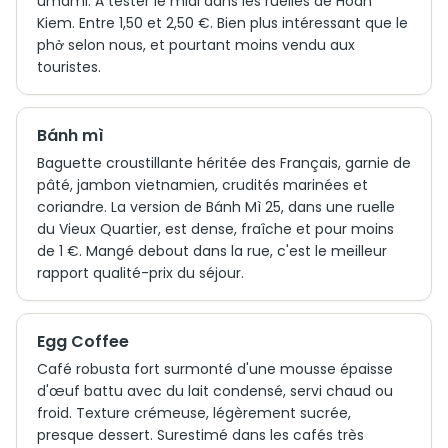
umami. À tester le midi dans les ruelles de Hoan
Kiem. Entre 1,50 et 2,50 €. Bien plus intéressant que le
phở selon nous, et pourtant moins vendu aux
touristes.
Bánh mì
Baguette croustillante héritée des Français, garnie de
pâté, jambon vietnamien, crudités marinées et
coriandre. La version de Bánh Mì 25, dans une ruelle
du Vieux Quartier, est dense, fraîche et pour moins
de 1 €. Mangé debout dans la rue, c'est le meilleur
rapport qualité-prix du séjour.
Egg Coffee
Café robusta fort surmonté d'une mousse épaisse
d'œuf battu avec du lait condensé, servi chaud ou
froid. Texture crémeuse, légèrement sucrée,
presque dessert. Surestimé dans les cafés très