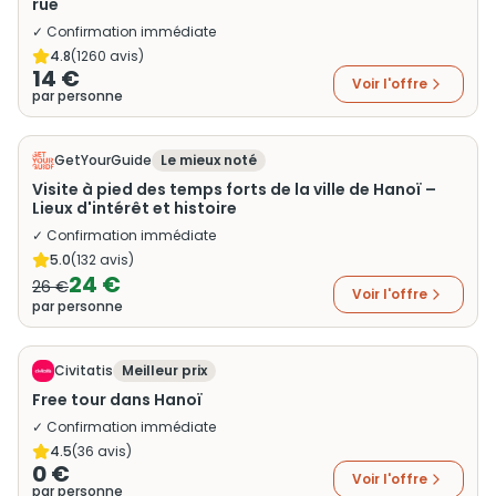
rue
✓ Confirmation immédiate
4.8
(
1260
avis)
14 €
Voir l'offre
par personne
GetYourGuide
Le mieux noté
Visite à pied des temps forts de la ville de Hanoï –
Lieux d'intérêt et histoire
✓ Confirmation immédiate
5.0
(
132
avis)
24 €
26 €
Voir l'offre
par personne
Civitatis
Meilleur prix
Free tour dans Hanoï
✓ Confirmation immédiate
4.5
(
36
avis)
0 €
Voir l'offre
par personne