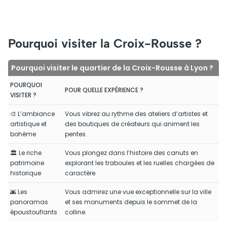
Pourquoi visiter la Croix-Rousse ?
Pourquoi visiter le quartier de la Croix-Rousse à Lyon ?
POURQUOI
POUR QUELLE EXPÉRIENCE ?
VISITER ?
🎨 L’ambiance
Vous vibrez au rythme des ateliers d’artistes et
artistique et
des boutiques de créateurs qui animent les
bohème
pentes.
🏛️ Le riche
Vous plongez dans l’histoire des canuts en
patrimoine
explorant les traboules et les ruelles chargées de
historique
caractère.
🌆 Les
Vous admirez une vue exceptionnelle sur la ville
panoramas
et ses monuments depuis le sommet de la
époustouflants
colline.