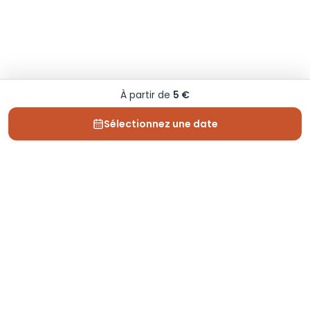
À partir de
5 €
Sélectionnez une date
Depuis 2013, Generation Voyage vous fait découvrir
des expériences mémorables et vous guide pour les