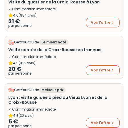
Visite du quartier de la Croix-Rousse à Lyon
✓ Confirmation immédiate
4.6
(
984
avis)
21 €
Voir l'offre
par personne
GetYourGuide
Le mieux noté
Visite contée de la Croix-Rousse en français
✓ Confirmation immédiate
4.9
(
165
avis)
20 €
Voir l'offre
par personne
GetYourGuide
Meilleur prix
Lyon : visite guidée à pied du Vieux Lyon et de la
Croix-Rousse
✓ Confirmation immédiate
4.9
(
32
avis)
5 €
Voir l'offre
par personne