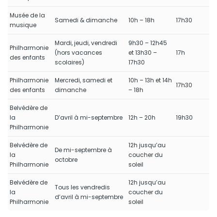
Musée de la
Samedi & dimanche
10h – 18h
17h30
musique
Mardi, jeudi, vendredi
9h30 – 12h45
Philharmonie
(hors vacances
et 13h30 –
17h
des enfants
scolaires)
17h30
Philharmonie
Mercredi, samedi et
10h – 13h et 14h
17h30
des enfants
dimanche
– 18h
Belvédère de
la
D’avril à mi-septembre
12h – 20h
19h30
Philharmonie
Belvédère de
12h jusqu’au
De mi-septembre à
la
coucher du
octobre
Philharmonie
soleil
Belvédère de
12h jusqu’au
Tous les vendredis
la
coucher du
d’avril à mi-septembre
Philharmonie
soleil