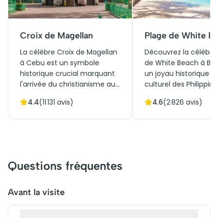
Croix de Magellan
Plage de White B
La célèbre Croix de Magellan
Découvrez la célèbre
à Cebu est un symbole
de White Beach à Bor
historique crucial marquant
un joyau historique e
l'arrivée du christianisme aux
culturel des Philippine
Philippines en 1521. Abritée
Connue pour son sab
4.4
(
11 131
avis)
4.6
(
2 826
avis)
dans un kiosque octogonal
et ses eaux cristallines
près de la Basilique du Santo
attire des visiteurs 
Niño, cette croix en bois
entier. Autrefois, lieu
érigée par les explorateurs
rassemblement pour 
accompagne l'histoire
communautés locales
culturelle de Cebu.
est aujourd'hui une
Questions fréquentes
Aujourd'hui, elle attire de
attraction prisée off
nombreux touristes curieux.
activités nautiques e
La Croix demeure un
couchers de soleil
Avant la visite
témoignage vibrant du
époustouflants. Ache
passé et un lieu de réflexion
billets et réservez vot