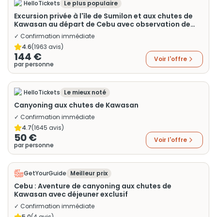
HelloTickets
Le plus populaire
Excursion privée à l'île de Sumilon et aux chutes de
Kawasan au départ de Cebu avec observation de
requin-baleine
✓ Confirmation immédiate
4.6
(
1963
avis)
144 €
Voir l'offre
par personne
HelloTickets
Le mieux noté
Canyoning aux chutes de Kawasan
✓ Confirmation immédiate
4.7
(
1645
avis)
50 €
Voir l'offre
par personne
GetYourGuide
Meilleur prix
Cebu : Aventure de canyoning aux chutes de
Kawasan avec déjeuner exclusif
✓ Confirmation immédiate
5.0
(
4
avis)