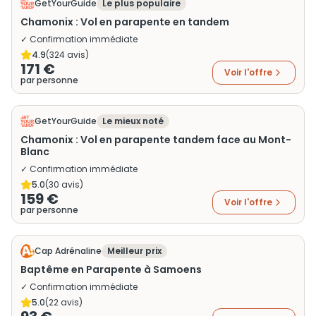
GetYourGuide
Le plus populaire
Chamonix : Vol en parapente en tandem
✓ Confirmation immédiate
4.9
(
324
avis)
171 €
Voir l'offre
par personne
GetYourGuide
Le mieux noté
Chamonix : Vol en parapente tandem face au Mont-
Blanc
✓ Confirmation immédiate
5.0
(
30
avis)
159 €
Voir l'offre
par personne
Cap Adrénaline
Meilleur prix
Baptême en Parapente à Samoens
✓ Confirmation immédiate
5.0
(
22
avis)