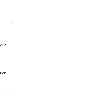
a
ique
tion