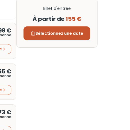
Billet d'entrée
À partir de
155 €
99 €
Sélectionnez une date
rsonne
re
55 €
rsonne
re
73 €
rsonne