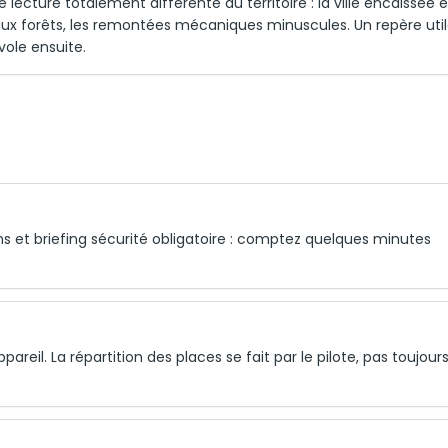
e lecture totalement différente du territoire : la ville encaissée 
u'aux forêts, les remontées mécaniques minuscules. Un repère uti
vole ensuite.
ions et briefing sécurité obligatoire : comptez quelques minutes
eil. La répartition des places se fait par le pilote, pas toujour