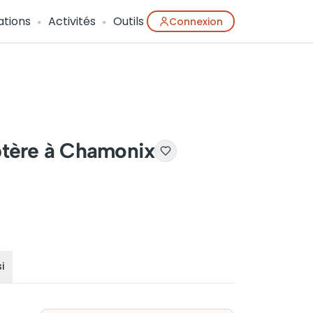
ations
Activités
Outils
Connexion
optère à Chamonix
i