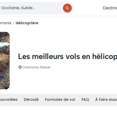
Destin
monix
Hélicoptère
Les meilleurs vols en hélic
Chamonix, France
survolées
Déroulé
Formules de vol
FAQ
À faire auss