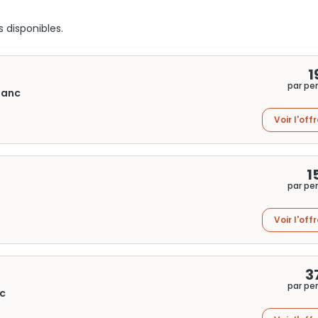
s disponibles.
1
par pe
lanc
Voir l'off
1
par pe
Voir l'off
3
par pe
nc