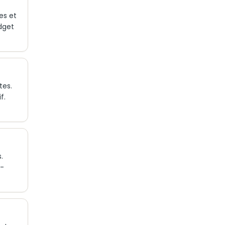
es et
udget
tes.
f.
.
u-