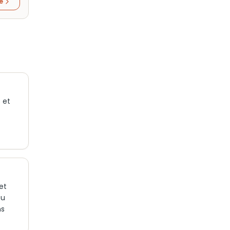
re
 et
et
ou
ns