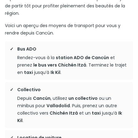
de partir tôt pour profiter pleinement des beautés de la
région.
Voici un aperçu des moyens de transport pour vous y
rendre depuis Cancún.
Bus ADO
Rendez-vous à la
station ADO de Cancún
et
prenez
le bus vers Chichén Itzá
. Terminez le trajet
en
taxi
jusqu’à
Ik Kil
.
Collectivo
Depuis
Cancún
, utilisez
un collectivo
ou un
minibus pour
Valladolid
. Puis, prenez un autre
collectivo vers
Chichén Itzá
et un
taxi
jusqu’à
Ik
Kil
.
Location de voiture