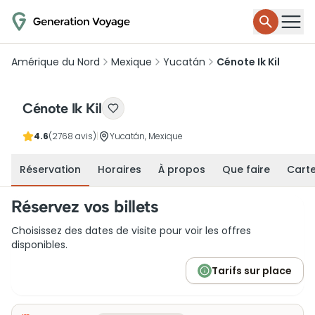
Amérique du Nord
Mexique
Yucatán
Cénote Ik Kil
Cénote Ik Kil
4.6
(2768 avis)
|
Yucatán, Mexique
Réservation
Horaires
À propos
Que faire
Cart
Réservez vos billets
Choisissez des dates de visite pour voir les offres
disponibles.
Tarifs sur place