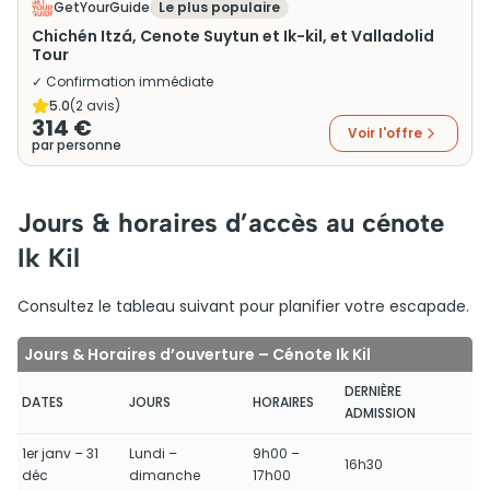
GetYourGuide
Le plus populaire
Chichén Itzá, Cenote Suytun et Ik-kil, et Valladolid
Tour
✓ Confirmation immédiate
5.0
(
2
avis)
314 €
Voir l'offre
par personne
Jours & horaires d’accès au cénote
Ik Kil
Consultez le tableau suivant pour planifier votre escapade.
Jours & Horaires d’ouverture – Cénote Ik Kil
DERNIÈRE
DATES
JOURS
HORAIRES
ADMISSION
1er janv – 31
Lundi –
9h00 –
16h30
déc
dimanche
17h00