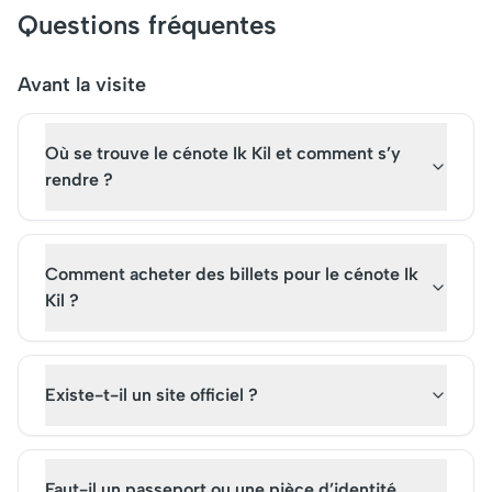
politique et économique, il
Questions fréquentes
attire aujourd'hui des millions
de visiteurs chaque année.
Assurez-vous d'acheter vos
Avant la visite
billets à l'avance pour
profiter d'une visite
Où se trouve le cénote Ik Kil et comment s’y
enrichissante de cet
incontournable trésor
rendre ?
historique et culturel.
Comment acheter des billets pour le cénote Ik
Kil ?
Existe-t-il un site officiel ?
Faut-il un passeport ou une pièce d’identité