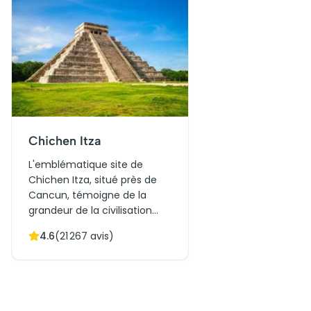
Chichen Itza
L'emblématique site de
Chichen Itza, situé près de
Cancun, témoigne de la
grandeur de la civilisation
maya. Connu pour sa
4.6
(
21 267
avis)
pyramide emblématique, El
Castillo, ce complexe offre
un aperçu fascinant des
rituels et de l'architecture
mayas. Initialement centre