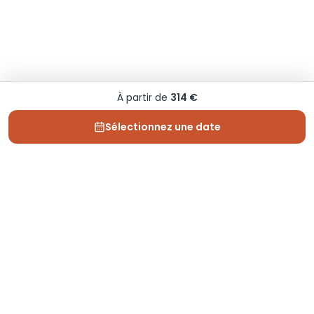
À partir de
314 €
Sélectionnez une date
Depuis 2013, Generation Voyage vous fait découvrir
des expériences mémorables et vous guide pour les