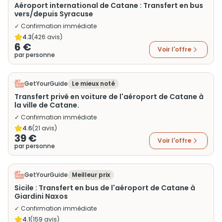
Aéroport international de Catane : Transfert en bus
vers/depuis Syracuse
✓ Confirmation immédiate
4.3
(
426
avis)
6 €
Voir l'offre
par personne
GetYourGuide
Le mieux noté
Transfert privé en voiture de l'aéroport de Catane à
la ville de Catane.
✓ Confirmation immédiate
4.6
(
21
avis)
39 €
Voir l'offre
par personne
GetYourGuide
Meilleur prix
Sicile : Transfert en bus de l'aéroport de Catane à
Giardini Naxos
✓ Confirmation immédiate
4.1
(
159
avis)