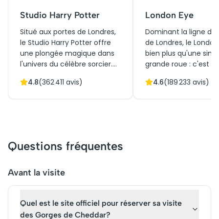
Studio Harry Potter
London Eye
Situé aux portes de Londres,
Dominant la ligne d'h
le Studio Harry Potter offre
de Londres, le London
une plongée magique dans
bien plus qu'une simp
l'univers du célèbre sorcier.
grande roue : c'est u
Obtenir des billets pour le
de vue spectaculaire 
4.8
(
362 411
avis)
4.6
(
189 233
avis)
Studio Harry Potter, c'est
ville. Avec ses cabine
accéder aux coulisses
verre, l'expérience of
ensorcelantes des films
perspective à 360 de
emblématiques. La visite des
des sites emblématiq
Studios Harry Potter dévoile
que Big Ben, la Tamis
secrets de tournage, décors
Buckingham Palace. 
Questions fréquentes
impressionnants et objets
billets pour le London
cultes, tels que la Grande
offrent une opportun
Salle ou le Chemin de
unique de voir Londre
Avant la visite
Traverse. Un voyage
nouvel angle. Une vis
immersif où chaque instant
London Eye est un
Quel est le site officiel pour réserver sa visite
réveille l'enchantement
incontournable pour 
créatif de J.K. Rowling.
explorateur urbain.
des Gorges de Cheddar?