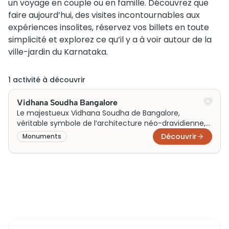
un voyage en couple ou en famille. Découvrez que
faire aujourd’hui, des visites incontournables aux
expériences insolites, réservez vos billets en toute
simplicité et explorez ce qu’il y a à voir autour de la
ville-jardin du Karnataka.
1
activité
à découvrir
Vidhana Soudha Bangalore
Le majestueux Vidhana Soudha de Bangalore,
véritable symbole de l’architecture néo-dravidienne,
incarne l’âme administrative du Karnataka. Construit
Découvrir
Monuments
dans les années 1950, il sert de siège au législatif de
l’État. Sa façade grandiose attire les visiteurs, qui
peuvent explorer cet édifice lors de visites guidées.
Bien que l’entrée soit réglementée, obtenir des billets
à l’avance permet d’admirer sa splendeur intérieure.
Aujourd’hui, le Vidhana Soudha est une attraction
culturelle incontournable.