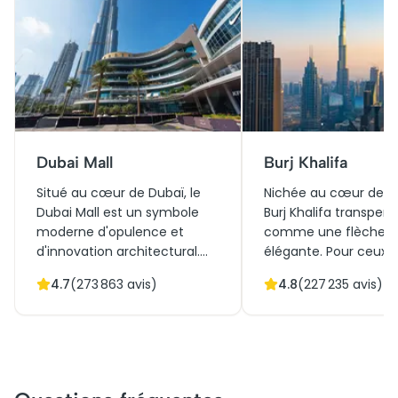
Dubai Mall
Burj Khalifa
Situé au cœur de Dubaï, le
Nichée au cœur de Du
Dubai Mall est un symbole
Burj Khalifa transperce
moderne d'opulence et
comme une flèche
d'innovation architectural.
élégante. Pour ceux q
Bien plus qu'un simple centre
recherchent des bille
4.7
(
273 863
avis)
4.8
(
227 235
avis)
commercial, il représente un
accéder au Burj Khalif
carrefour culturel et
promesse est celle d
historique où le passé et le
immersion dans
présent se rencontrent.
l'extraordinaire. Lors 
Connu pour ses attractions
visite au sommet du 
incontournables, comme
Khalifa, préparez-vou