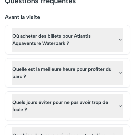
Questions fréquentes
l'aquarium géant, il attire des
panoramas à couper 
millions de visiteurs chaque
souffle. Que ce soit 
année. Réservez vos billets à
admirer le coucher de
Avant la visite
l'avance pour une visite
ou découvrir des spe
inoubliable et découvrez
lumineux impression
Où acheter des billets pour Atlantis
pourquoi il est devenu une
sur Dubaï, cette merv
institution mondiale.
architecturale ne ce
Aquaventure Waterpark ?
fasciner.
Quelle est la meilleure heure pour profiter du
parc ?
Quels jours éviter pour ne pas avoir trop de
foule ?