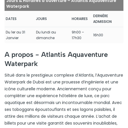
Jours & Horaires d’ouverture – Atlantis Aquaventure
Waterpark
DERNIÈRE
DATES
JOURS
HORAIRES
ADMISSION
Du 1er au 31
Du lundi au
9h00 –
16h30
Janvier
dimanche
17h30
A propos -
Atlantis Aquaventure
Waterpark
Situé dans le prestigieux complexe d’Atlantis, l’Aquaventure
Waterpark de Dubaï est une prouesse d’ingénierie et une
icône culturelle moderne. Anciennement conçu pour
compléter une expérience hôtelière de luxe, ce parc
aquatique est désormais un incontournable mondial. Avec
ses toboggans époustouflants et ses lagons paisibles, il
attire des millions de visiteurs chaque année. L’achat de
billets pour une visite garantit des souvenirs inoubliables,