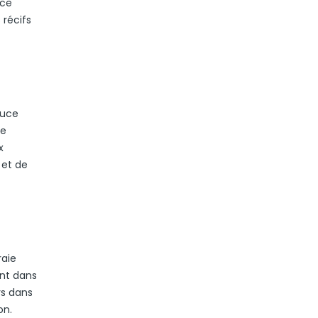
 ce
 récifs
ouce
le
x
 et de
raie
nt dans
rs dans
on.