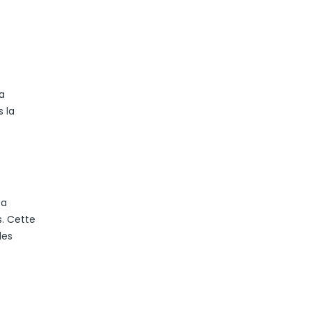
a
s la
 a
s. Cette
des