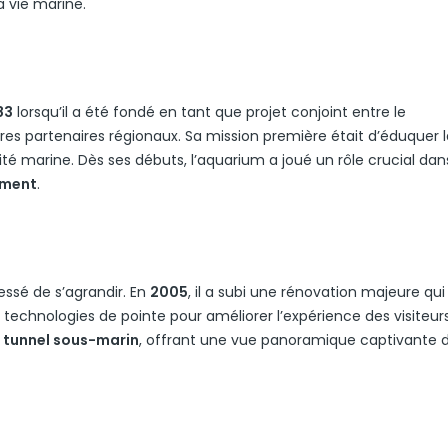
a vie marine.
83
lorsqu’il a été fondé en tant que projet conjoint entre le
es partenaires régionaux. Sa mission première était d’éduquer l
sité marine. Dès ses débuts, l’aquarium a joué un rôle crucial dan
ement
.
essé de s’agrandir. En
2005
, il a subi une rénovation majeure qui
 technologies de pointe pour améliorer l’expérience des visiteur
n
tunnel sous-marin
, offrant une vue panoramique captivante 