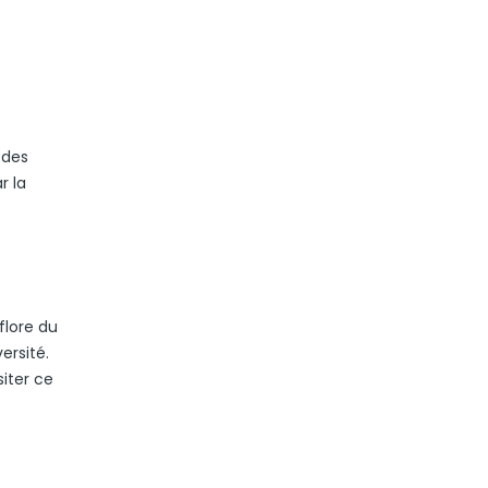
 des
r la
flore du
ersité.
iter ce