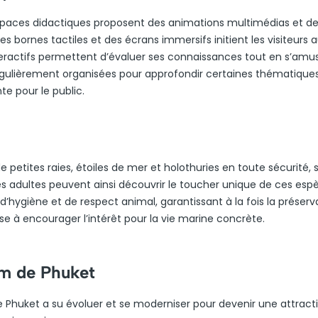
 espaces didactiques proposent des animations multimédias et d
des bornes tactiles et des écrans immersifs initient les visiteurs 
teractifs permettent d’évaluer ses connaissances tout en s’amu
égulièrement organisées pour approfondir certaines thématique
te pour le public.
petites raies, étoiles de mer et holothuries en toute sécurité, 
s adultes peuvent ainsi découvrir le toucher unique de ces esp
’hygiène et de respect animal, garantissant à la fois la préserv
e à encourager l’intérêt pour la vie marine concrète.
um de Phuket
 de Phuket a su évoluer et se moderniser pour devenir une attract