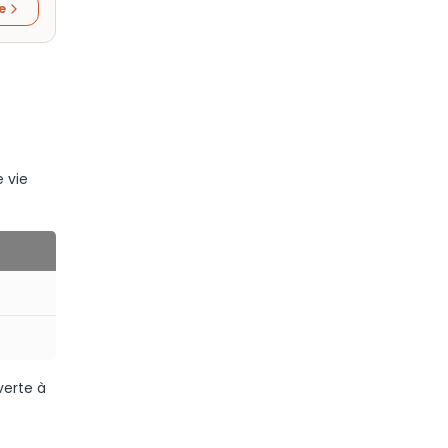
re
 vie
verte à