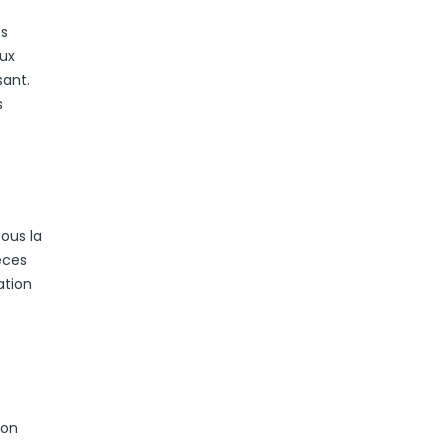
es
aux
sant.
s
sous la
èces
ation
ion