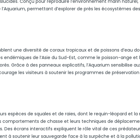
anslucides. Conçu pour reproduire l’environnement marin naturel,
e l’Aquarium, permettant d’explorer de près les écosystèmes des
mblent une diversité de coraux tropicaux et de poissons d’eau d
es endémiques de l’Asie du Sud-Est, comme le poisson-ange et 
és. Grâce à des panneaux explicatifs, l’Aquarium sensibilise au
courage les visiteurs à soutenir les programmes de préservation
rs espèces de squales et de raies, dont le requin-léopard et la 
urs comportements de chasse et leurs techniques de déplaceme
 Des écrans interactifs expliquent le rôle vital de ces prédateu
ent à soutenir leur sauvegarde face à la surpêche et à la polluti