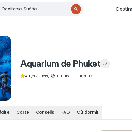
Destin
Aquarium de Phuket
4.1
(5129 avis)
|
Thaïlande, Thaïlande
faire
Carte
Conseils
FAQ
Où dormir