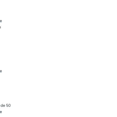
ne
e
de
 de 50
de