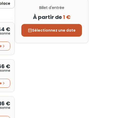
 place
Billet d'entrée
À partir de
1 €
44 €
Sélectionnez une date
rsonne
re
66 €
rsonne
re
16 €
rsonne