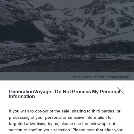
Crédit photo :
Flickr – Steve Upton
Vous le découvrirez assez vite : visiter Ushuaïa, c’est
GenerationVoyage -
Do Not Process My Personal
Information
s’aventurer dans une terre de glace et de neige
éternelle. Le
glacier Martial
est certainement l’un des
If you wish to opt-out of the sale, sharing to third parties, or
plus bels endroits des environs et l’un des plus
processing of your personal or sensitive information for
dépaysants également. C’est pourquoi la randonnée
targeted advertising by us, please use the below opt-out
vers le glacier Martial est à ne pas manquer. Elle débute
section to confirm your selection. Please note that after your