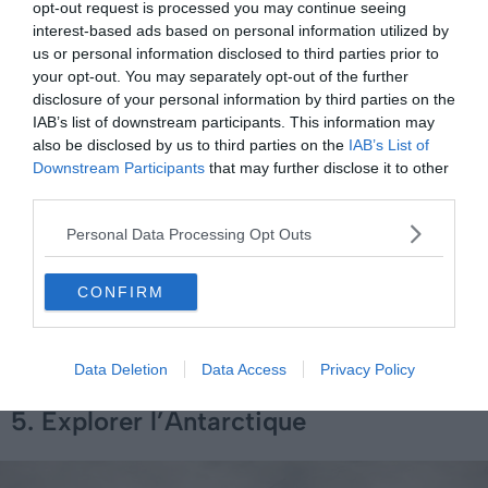
au cœur d’Ushuaïa, au dessus de la
rue Aldo-Motter
. La
opt-out request is processed you may continue seeing
interest-based ads based on personal information utilized by
montée jusqu’au sommet du glacier vous prendra entre
us or personal information disclosed to third parties prior to
4 et 5 heures aller retour.
your opt-out. You may separately opt-out of the further
disclosure of your personal information by third parties on the
Attention à emporter des vêtements adaptés car vous
IAB’s list of downstream participants. This information may
also be disclosed by us to third parties on the
IAB’s List of
serez très exposés au vent. Durant votre ascension, vous
Downstream Participants
that may further disclose it to other
trouverez de la neige éternelle dès 800 mètres. Et un peu
third parties.
plus haut, au sommet, c’est un panorama à 360 ° qui
vous attend sur la vallée d’Ushuaïa, le canal de Beagle et
Personal Data Processing Opt Outs
les sommets chiliens !
CONFIRM
Data Deletion
Data Access
Privacy Policy
5. Explorer l’Antarctique