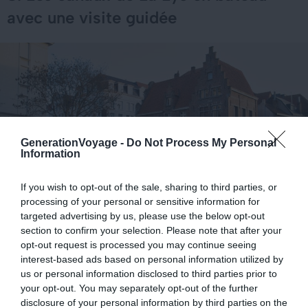
avec une visite guidée
GenerationVoyage -
Do Not Process My Personal
Information
If you wish to opt-out of the sale, sharing to third parties, or
processing of your personal or sensitive information for
targeted advertising by us, please use the below opt-out
section to confirm your selection. Please note that after your
opt-out request is processed you may continue seeing
interest-based ads based on personal information utilized by
Crédit Photo : De KURLIN CAfE / Shutterstock.com
us or personal information disclosed to third parties prior to
your opt-out. You may separately opt-out of the further
Que faire à Gand pour un séjour inoubliable ? Embarquez
disclosure of your personal information by third parties on the