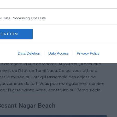
l Data Processing Opt Outs
CONFIRM
Crédit photo :
Flickr – Nigel Swales
Data Deletion
Data Access
Privacy Policy
laise des Indes orientales, le
Fort Saint-Georges
 défendre la ville de Madras. Aujourd’hui, il accueille
ment de l’État de Tamil Nadu. Ce qui vous attirera
st le musée du Fort qui rassemble des objets de
s gouverneurs du fort. Vous pourrez également admirer
e : l’
Église Sainte Marie
, construite au 17ème siècle.
 Besant Nagar Beach