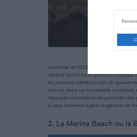
Persona
Construit en 1653 par la Compagnie ang
abritait autrefois la garnison chargée de
les services administratifs du gouverne
surtout dans ce formidable complexe e
l’époque coloniale et les portraits de
la plus ancienne église anglicane de l’Ind
2. La Marina Beach ou la