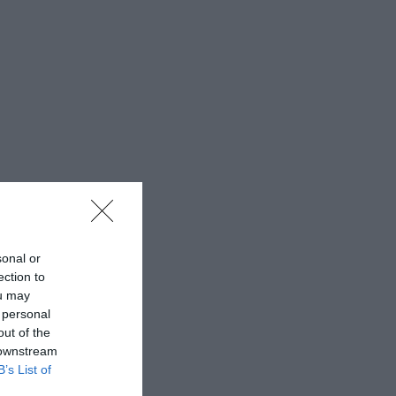
sonal or
ection to
ou may
 personal
out of the
 downstream
B’s List of