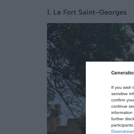
1. Le Fort Saint-Georges
Generati
If you wish 
sensitive in
confirm you
continue se
information 
further disc
participants
Downstream 