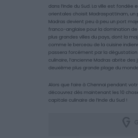
dans l’Inde du Sud. La ville est fondée
orientales choisit Madraspattinam, un pe
Madras devient peu à peu un port maje
franco-anglaise pour la domination de l
plus grandes villes du pays, dont la m
comme le berceau de la cuisine indienne
passera forcément par la dégustation d
culinaire, l’ancienne Madras abrite des 
deuxième plus grande plage du monde
Alors que faire à Chennai pendant votre
découvrez dès maintenant les 10 choses
capitale culinaire de l’Inde du Sud !