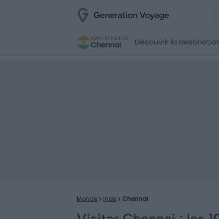
VOUS EXPLOREZ
Découvrir la destinatio
Chennai
Monde
Inde
Chennai
Visiter Chennai : les 