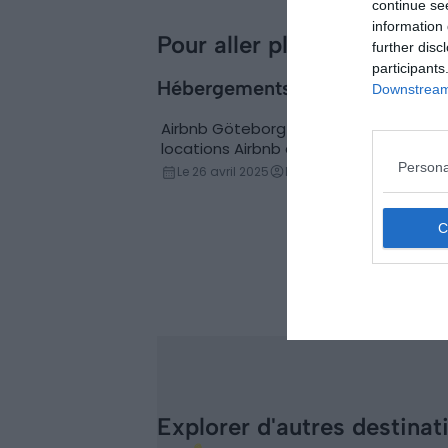
continue se
faire et voir (Suède)
information 
Pour aller plus loin
further disc
participants
Hébergements
Downstream 
Airbnb Göteborg : les 8 meilleures
Locations de vacances
locations Airbnb à Göteborg
Persona
Le 26 avril 2025
Par Angélique Brenot
Explorer d'autres destinat