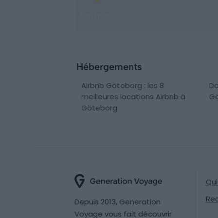
Aarhus
C
Hébergements
Airbnb Göteborg : les 8
Da
meilleures locations Airbnb à
Gö
Göteborg
Qu
Re
Depuis 2013, Generation
Voyage vous fait découvrir