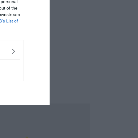
 personal
out of the
 downstream
B’s List of