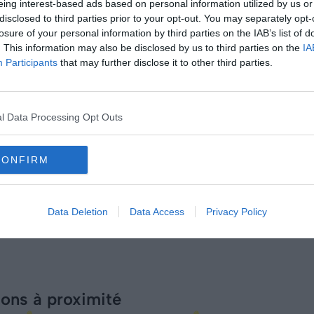
eing interest-based ads based on personal information utilized by us or
disclosed to third parties prior to your opt-out. You may separately opt-
losure of your personal information by third parties on the IAB’s list of
. This information may also be disclosed by us to third parties on the
IA
Participants
that may further disclose it to other third parties.
Dans quel quartier loger à Göteborg ?
Conseils logement
Le 25 avril 2025
Par Samuel Métairie
l Data Processing Opt Outs
CONFIRM
Data Deletion
Data Access
Privacy Policy
ions à proximité