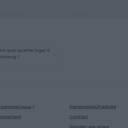
openhague
Malmö
ns quel quartier loger à
teborg ?
i sommes nous ?
Partenariats/Publicité
crutement
Contact
Signaler une erreur