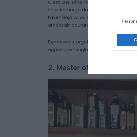
C’est une série incontournable, la série
vous immerge dans la vie quotidienne 
l’ayez déjà vu ou non, la regarder en a
Persona
américain courant.
Expressions, argots, mots du quotidien,
apprendre l’anglais, et addictive qui plu
2. Master of None