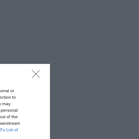
sonal or
ection to
ou may
 personal
out of the
 downstream
B’s List of