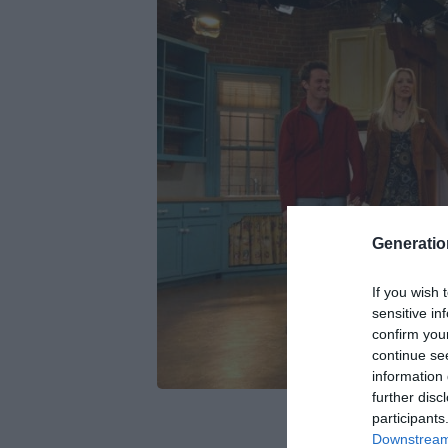
Generati
If you wish 
sensitive in
confirm you
continue se
information 
further disc
participants
Downstream 