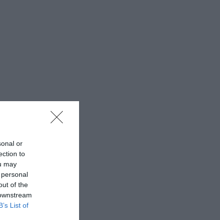
sonal or
ection to
ou may
 personal
out of the
 downstream
B’s List of