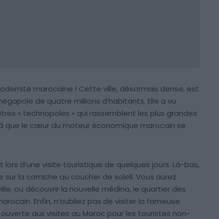
odernité marocaine ! Cette ville, désormais dense, est
mégapole de quatre millions d’habitants. Elle a vu
res « technopoles » qui rassemblent les plus grandes
t là que le cœur du moteur économique marocain se
ors d’une visite touristique de quelques jours. Là-bas,
e sur la corniche au coucher de soleil. Vous aurez
e ville, ou découvrir la nouvelle médina, le quartier des
marocain. Enfin, n’oubliez pas de visiter la fameuse
ouverte aux visites au Maroc pour les touristes non-