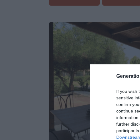
Generati
If you wish 
sensitive in
confirm you
continue se
information 
further disc
participants
Downstream 