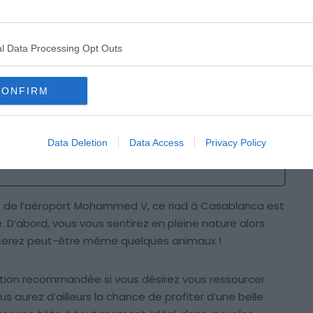
l Data Processing Opt Outs
Crédit photo :
Booking
CONFIRM
ure et sa piscine
Data Deletion
Data Access
Privacy Policy
s de l’aéroport Mohammed V, ce riad à Casablanca est
e. D’abord, vous vous sentirez en pleine nature alors
roiserez peut-être même quelques animaux !
tion recommandée si vous désirez vous ressourcer
 aurez d’ailleurs la chance de profiter d’une belle