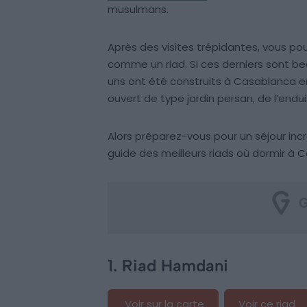
musulmans.
Après des visites trépidantes, vous po
comme un riad. Si ces derniers sont b
uns ont été construits à Casablanca en 
ouvert de type jardin persan, de l’endu
Alors préparez-vous pour un séjour in
guide des meilleurs riads où dormir à 
1. Riad Hamdani
Voir sur la carte
Voir ce riad