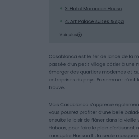
3. Hotel Moroccan House
4. Art Palace suites & spa
Voir plus
Casablanca est le fer de lance de la m
passée d’un petit village côtier à une 
émerger des quartiers modernes et aut
entreprises du pays. En somme : c’es
trouve.
Mais Casablanca s’apprécie également l
vous pourrez profiter d’une belle balad
ensuite le loisir de flâner dans la vieill
Habous, pour faire le plein d’artisanat 
mosquée Hassan II
: la seule mosquée 