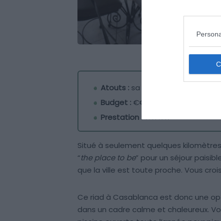
Persona
Atouts :
sa proximité avec la nat
Budget :
€€€
Prestation :
★★★★
Situé à seulement quelques kilomètre
“
the place to be
” pour un séjour paisibl
que la ville est toute proche. Vous c
Ce riad à Casablanca est donc une op
dans un cadre calme et chaleureux. Vous