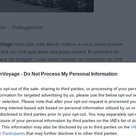
ickr – TheBugplanet
ntiago
n’est pas très élevé, même si vous aurez besoin
nt au Chili que dans ses pays voisins. En prenant en
teur de budget
, vous aurez besoin au minimum de 20€
place). Si vous souhaitez un confort minimum, prévoyez
onVoyage -
Do Not Process My Personal Information
. Une part importante de votre budget global sera
uver un billet d’avion pas cher,
cliquez ici
.
to opt-out of the sale, sharing to third parties, or processing of your per
formation for targeted advertising by us, please use the below opt-out s
r selection. Please note that after your opt-out request is processed y
eing interest-based ads based on personal information utilized by us or
disclosed to third parties prior to your opt-out. You may separately opt-
losure of your personal information by third parties on the IAB’s list of
. This information may also be disclosed by us to third parties on the
IA
 à Santiago ?
Participants
that may further disclose it to other third parties.