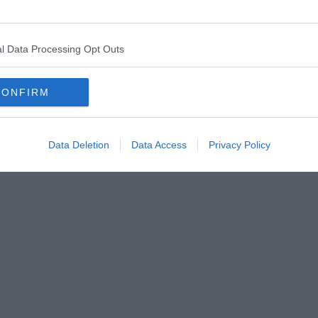
s sont chers, comme à Valparaiso ou autres villes
d’un hôtel 3 étoiles pour un confort minimum. Mais
l Data Processing Opt Outs
uberges de jeunesses. Vous pouvez également trouver
lées les
hospedajes
. Sachez toutefois qu’il est
camping qui est une solution légale dans de nombreux
CONFIRM
Data Deletion
Data Access
Privacy Policy
€ la nuit