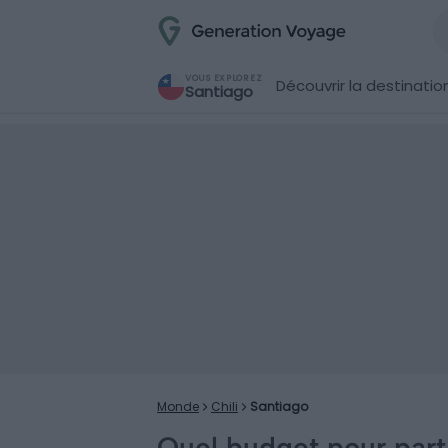
VOUS EXPLOREZ
Découvrir la destinatio
Santiago
Monde
Chili
Santiago
Quel budget pour parti