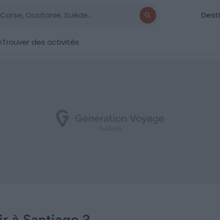
Dest
n
Trouver des activités
r à Santiago ?