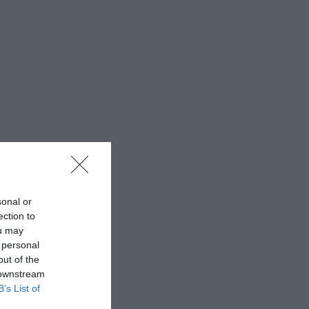
sonal or
ection to
ou may
 personal
out of the
 downstream
B’s List of