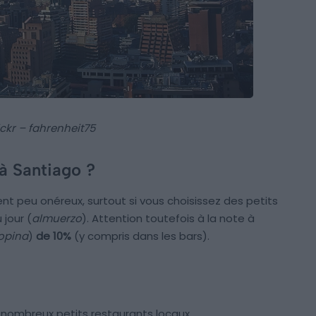
ickr – fahrenheit75
à Santiago ?
nt peu onéreux, surtout si vous choisissez des petits
 jour (
almuerzo
). Attention toutefois à la note à
opina
)
de 10%
(y compris dans les bars).
nombreux petits restaurants locaux