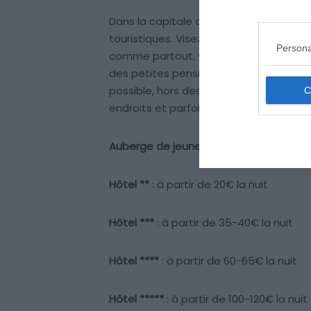
Dans la capitale du Chili, les logement
touristiques. Visez donc plutôt le prix 
Persona
comme partout, vous trouverez des a
des petites pensions pas chères appe
possible, hors des villes, de faire du 
endroits et parfois gratuite.
Auberge de jeunesse
: à partir de 10-12
Hôtel **
: à partir de 20€ la nuit
Hôtel ***
: à partir de 35-40€ la nuit
Hôtel ****
: à partir de 60-65€ la nuit
Hôtel *****
: à partir de 100-120€ la nuit