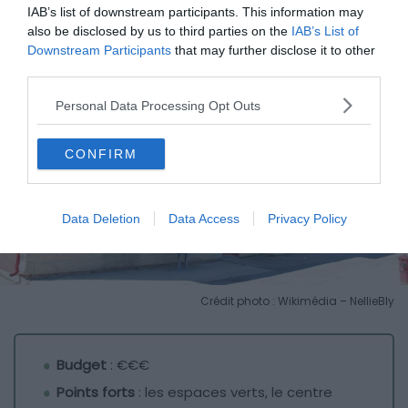
IAB’s list of downstream participants. This information may
also be disclosed by us to third parties on the
IAB’s List of
Downstream Participants
that may further disclose it to other
third parties.
Personal Data Processing Opt Outs
CONFIRM
Data Deletion
Data Access
Privacy Policy
Crédit photo : Wikimédia – NellieBly
Budget
: €€€
Points forts
: les espaces verts, le centre