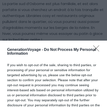
La partie sud d’Osborne est plus familiale, et est alors
parfaite si vous cherchez un endroit à la fois tranquille et
authentique. Librairies cosy et restaurants originaux
pullulent dans le quartier, où vous pourrez aussi passer
d’agréables moments sur les berges de la rivière. En
hiver, vous pourrez même vous essayer au patin à glace
sur la Red River gelée !
GenerationVoyage -
Do Not Process My Personal
Information
Trouver un hôtel à Osborne
Trouver un Airbnb à Osborne
If you wish to opt-out of the sale, sharing to third parties, or
processing of your personal or sensitive information for
targeted advertising by us, please use the below opt-out
section to confirm your selection. Please note that after your
opt-out request is processed you may continue seeing
interest-based ads based on personal information utilized by
us or personal information disclosed to third parties prior to
5. St Vital
your opt-out. You may separately opt-out of the further
disclosure of your personal information by third parties on the