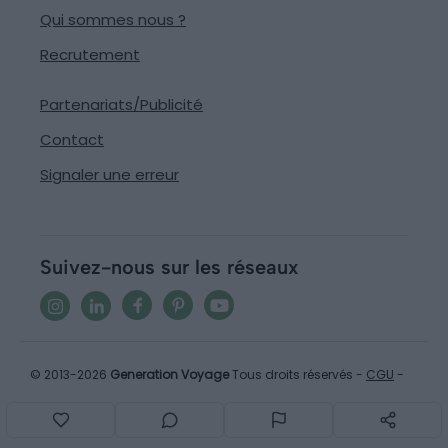
Qui sommes nous ?
Recrutement
Partenariats/Publicité
Contact
Signaler une erreur
Suivez-nous sur les réseaux
© 2013-2026
Generation Voyage
Tous droits réservés -
CGU
-
Mentions légales
- Fait avec
❤
à Montpellier par
GC TECH
-
v2.32.4