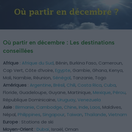
Où partir en décembre : Les destinations
conseillées
Afrique
:
Afrique du Sud
, Bénin, Burkina Faso, Cameroun,
Cap Vert, Côte d’Ivoire,
Egypte
, Gambie, Ghana, Kenya,
Mali, Namibie, Réunion,
Sénégal
, Tanzanie, Togo
Amériques
:
Argentine
,
Brésil
,
Chili
,
Costa Rica
,
Cuba
,
Floride, Guadeloupe, Guyane, Martinique,
Mexique
,
Pérou
,
République Dominicaine,
Uruguay
,
Venezuela
Asie
:
Birmanie
,
Cambodge
,
Chine
,
Inde
,
Laos
, Maldives,
Népal,
Philippines
,
Singapour
,
Taiwan
,
Thaïlande
,
Vietnam
Europe
: Stations de ski
Moyen-Orient
:
Dubaï
, Israël, Oman