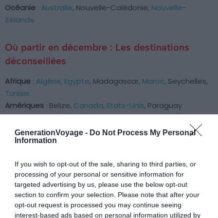
Océanie
:
Australie
, Nouvelle-Calédonie,
Nouvelle-
Zélande
Où partir en décembre : Les destinations
déconseillées
Afrique
:
Algérie
,
Egypte
, Madagascar,
Maroc
, Seychelles,
Tunisie
Amériques
: Belize,
Canada
,
Etats-Unis
, Paraguay
Asie
:
Bali
,
Chine
(Nord),
Corée du Sud
,
Malaisie
(côte
est),
Sri Lanka
(nord-est), Tibet
GenerationVoyage -
Do Not Process My Personal
Information
Europe
: Albanie,
Allemagne
, Arménie,
Autriche
,
Belgique
,
Bulgarie, Chypre,
Croatie
,
Danemark
,
Espagne
,
Estonie
,
If you wish to opt-out of the sale, sharing to third parties, or
Finlande
,
Grèce
,
Hongrie
,
Irlande
,
Islande
,
Italie
,
Lettonie
,
processing of your personal or sensitive information for
Lituanie
, Malte, Monténégro,
Norvège
,
Pays-Bas
,
Pologne
,
targeted advertising by us, please use the below opt-out
Portugal
,
République tchèque
,
Roumanie
,
Royaume-Uni
,
section to confirm your selection. Please note that after your
Russie
(région de la mer Noire),
Serbie
,
Slovaquie
,
opt-out request is processed you may continue seeing
Slovénie
,
Suède
,
Suisse
,
Turquie
,
Suisse
,
Ukraine
interest-based ads based on personal information utilized by