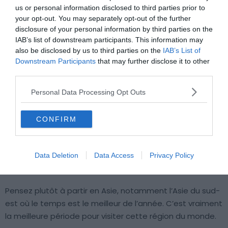
us or personal information disclosed to third parties prior to
Moyen-Orient
: Liban
your opt-out. You may separately opt-out of the further
Océanie
: Désert d’Australie (Outback), Polynésie
disclosure of your personal information by third parties on the
française
IAB’s list of downstream participants. This information may
also be disclosed by us to third parties on the
IAB’s List of
Downstream Participants
that may further disclose it to other
Où partir en décembre : Les saisons selon les
third parties.
continents
Personal Data Processing Opt Outs
Le mois de décembre est clairement le mois de l’année
pour s’évader dans le reste du monde si vous ne décidez
CONFIRM
pas de passer les fêtes de fin d’année chez vous ou en
Europe. Si les marchés de Noël dans les grandes villes
européennes sont vraiment charmants, ce n’est pas sur
Data Deletion
Data Access
Privacy Policy
le vieux continent que vous trouverez du soleil.
Pensez plutôt à partir en Asie, notamment l’Asie du sud-
est où le temps est le meilleur de l’année. C’est vraiment
la meilleure période pour visiter cette région du monde.