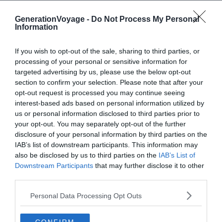
En plus de la qualité des produits, le marché du Cours
GenerationVoyage -
Do Not Process My Personal
Julien est aussi connu pour le commerce équitable. Le
Information
marché est entouré de bâtiments colorés et ornés d’art
de rue typique de Marseille. C’est l’endroit parfait pour
If you wish to opt-out of the sale, sharing to third parties, or
goûter aux spécialités culinaires de la région provençale.
processing of your personal or sensitive information for
Et en même temps, soutenez les producteurs et les
targeted advertising by us, please use the below opt-out
section to confirm your selection. Please note that after your
petits entrepreneurs locaux.
opt-out request is processed you may continue seeing
interest-based ads based on personal information utilized by
us or personal information disclosed to third parties prior to
S'y rendre
your opt-out. You may separately opt-out of the further
disclosure of your personal information by third parties on the
IAB’s list of downstream participants. This information may
also be disclosed by us to third parties on the
IAB’s List of
Downstream Participants
that may further disclose it to other
third parties.
À lire aussi sur le guide Marseille :
Personal Data Processing Opt Outs
Visiter Marseille : 10 incontournables à faire et voir
Les 11 meilleurs Airbnb pas chers à Marseille