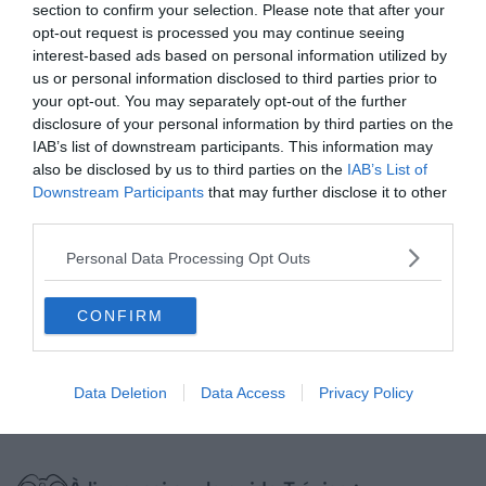
section to confirm your selection. Please note that after your
Crédit photo:
Wikipedia – Didier Descouens
opt-out request is processed you may continue seeing
interest-based ads based on personal information utilized by
A l’est du centre historique, le quartier cossu de Fiera est
us or personal information disclosed to third parties prior to
le lieu idéal pour se ressourcer et profiter de la quiétude
your opt-out. You may separately opt-out of the further
de ses nombreux espaces verts. Il y est possible de se
disclosure of your personal information by third parties on the
IAB’s list of downstream participants. This information may
promener le long du fleuve « Sile », et même de visiter les
also be disclosed by us to third parties on the
IAB’s List of
nombreux moulins qui y sont bâtis, ce qui ravira à coup
Downstream Participants
that may further disclose it to other
sûr les amoureux ou les familles venues s’y balader. Si
third parties.
vous chercher où dormir à Trévise et que vous désirez du
Personal Data Processing Opt Outs
calme et de la sérénité, plusieurs logements sont
disponibles à la location, toute l’année.
CONFIRM
Trouver un hôtel à Fiera
Data Deletion
Data Access
Privacy Policy