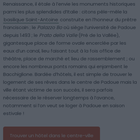
Renaissance, il étale à l’envie les monuments historiques
parmi les plus splendides d’Italie : citons pêle-mêle la
basilique Saint-Antoine
construite en l’honneur du prêtre
franciscain ; le
Palazzo Bo
où siège l’université de Padoue
depuis 1493 ; le
Prato della Valle
(Pré de la Vallée),
gigantesque place de forme ovale encerclée par les
eaux d’un canal, lieu faisant tout à la fois office de
théâtre, place de marché et lieu de rassemblement ; ou
encore les nombreux ponts romains qui enjambent le
Bacchiglione. Bardée d’hôtels, il est simple de trouver le
logement de ses rêves dans le centre de Padoue mais la
ville étant victime de son succès, il sera parfois
nécessaire de le réserver longtemps à l’avance,
notamment si l’on veut se loger à Padoue en saison
estivale !
Trouver un hôtel dans le centre-ville