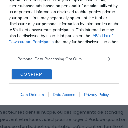
interest-based ads based on personal information utilized by
us or personal information disclosed to third parties prior to
your opt-out. You may separately opt-out of the further
disclosure of your personal information by third parties on the
IAB’s list of downstream participants. This information may
also be disclosed by us to third parties on the
IAB’s List of
Downstream Participants
that may further disclose it to other
third parties.
Personal Data Processing Opt Outs
CONFIRM
Crédit photo:
Facebook – Parco Iris Padova
Data Deletion
Data Access
Privacy Policy
Secteur résidentiel huppé, où des logements de standing
peuvent être loués : idéal pour se loger à Padoue quand on
dispose d’un budget confortable, qu’on vient en famille et