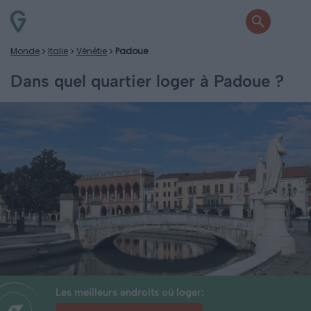
Monde
Italie
Vénétie
Padoue
Dans quel quartier loger à Padoue ?
Les meilleurs endroits où loger: