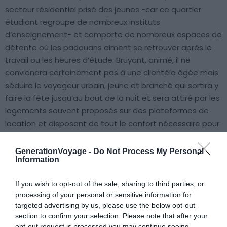
secteur résidentiel prisé des jeunes -car ce quartier
étudiant regroupe de nombreux instituts
d’enseignement- et comporte de nombreux espaces de
détente où les padouans aiment se retrouver après le
travail ou les heures d’étude. Bruyant, animé, il ne
conviendra certainement pas à une clientèle âgée mais
séduira le voyageur urbain, jeune et branché qui sortira y
faire la fête jusqu’au bout de la nuit et sera attiré par les
logements souvent proposés sur des plateformes de
location et disposant de tout le confort nécessaire pour
se reposer après une soirée agitée !
GenerationVoyage -
Do Not Process My Personal
Information
Trouver un hôtel à Santa Rita
If you wish to opt-out of the sale, sharing to third parties, or
processing of your personal or sensitive information for
targeted advertising by us, please use the below opt-out
San Paolo
section to confirm your selection. Please note that after your
opt-out request is processed you may continue seeing