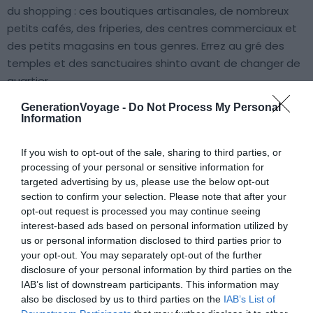
du shopping : ces boutiques artisanales, de nombreux
petits cafés, des friperies, des centres commerciaux et
des petits magasins en tous genres. Errez au gré des
temples et des sanctuaires shinto avant de changer de
quartier.
GenerationVoyage -
Do Not Process My Personal
Accolé au nord, le quartier de Sakae est un deuxième
Information
poumon commerçant et animé de la ville, avec
notamment le centre
Sunshine Sakae
et le
Oasis 21
,
If you wish to opt-out of the sale, sharing to third parties, or
processing of your personal or sensitive information for
semblable en tous points à un vaisseau spatial. La nuit, le
targeted advertising by us, please use the below opt-out
quartier se transforme en boîte de nuit à ciel ouvert :
section to confirm your selection. Please note that after your
des lumières partout, de la musique défenestrée jusque
opt-out request is processed you may continue seeing
tard dans la nuit, des restaurants et des bars à foison.
interest-based ads based on personal information utilized by
C’est donc un quartier sympa où loger à Nagoya si vous
us or personal information disclosed to third parties prior to
your opt-out. You may separately opt-out of the further
aimez les zones très animées !
disclosure of your personal information by third parties on the
IAB’s list of downstream participants. This information may
also be disclosed by us to third parties on the
IAB’s List of
Trouver un hôtel à Osu