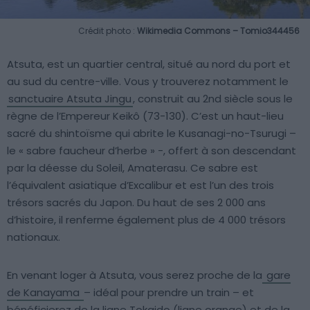
Crédit photo :
Wikimedia Commons – Tomio344456
Atsuta, est un quartier central, situé au nord du port et
au sud du centre-ville. Vous y trouverez notamment le
sanctuaire Atsuta Jingu
, construit au 2nd siècle sous le
règne de l’Empereur Keikô (73-130). C’est un haut-lieu
sacré du shintoïsme qui abrite le Kusanagi-no-Tsurugi –
le « sabre faucheur d’herbe » -, offert à son descendant
par la déesse du Soleil, Amaterasu. Ce sabre est
l’équivalent asiatique d’Excalibur et est l’un des trois
trésors sacrés du Japon. Du haut de ses 2 000 ans
d’histoire, il renferme également plus de 4 000 trésors
nationaux.
En venant loger à Atsuta, vous serez proche de la
gare
de Kanayama
– idéal pour prendre un train – et
bénéficierez de la ligne Tokaido (ligne orange) et de la