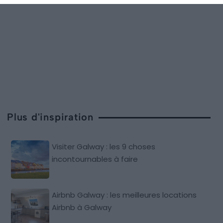
Plus d'inspiration
Visiter Galway : les 9 choses
incontournables à faire
Airbnb Galway : les meilleures locations
Airbnb à Galway