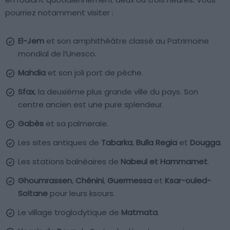
pourriez notamment visiter :
El-Jem
et son amphithéâtre classé au Patrimoine
mondial de l’Unesco.
Mahdia
et son joli port de pêche.
Sfax
, la deuxième plus grande ville du pays. Son
centre ancien est une pure splendeur.
Gabès
et sa palmeraie.
Les sites antiques de
Tabarka
,
Bulla Regia
et
Dougga
.
Les stations balnéaires de
Nabeul et
Hammamet
.
Ghoumrassen
,
Chénini
,
Guermessa
et
Ksar-ouled-
Soltane
pour leurs ksours.
Le village troglodytique de
Matmata
.