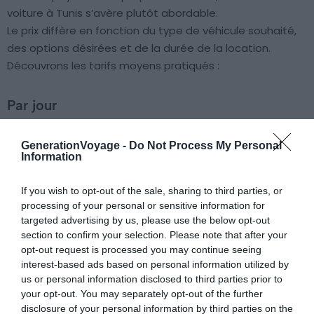
voiture à Tunis s’avère plutôt abordable.
Le prix diffère en fonction du type de véhicule souhaité,
des options désirées et de la durée de la location.
Découvrons les tarifs moyens pratiqués :
Par jour
GenerationVoyage -
Do Not Process My Personal
Pour la location d’une citadine à la journée, il
Information
vous en coûtera entre
18 €
et
24 €
en
moyenne.
If you wish to opt-out of the sale, sharing to third parties, or
Pour la location d’une berline à la journée, il
processing of your personal or sensitive information for
targeted advertising by us, please use the below opt-out
vous en coûtera entre
30 €
et
50 €
en
section to confirm your selection. Please note that after your
moyenne.
opt-out request is processed you may continue seeing
Pour la location d’un cabriolet à la journée, il
interest-based ads based on personal information utilized by
vous en coûtera entre
45 €
et
70 €
en
us or personal information disclosed to third parties prior to
your opt-out. You may separately opt-out of the further
moyenne.
disclosure of your personal information by third parties on the