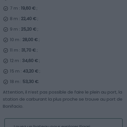
7 m :
19,60 €
;
8 m :
22,40 €
;
9 m :
25,20 €
;
10 m :
28,00 €
;
11 m :
31,70 €
;
12 m :
34,60 €
;
15 m :
43,20 €
;
18 m :
53,30 €
.
Attention, il n’est pas possible de faire le plein au port, la
station de carburant la plus proche se trouve au port de
Bonifacio.
Louez un bateau pour explorer Figari