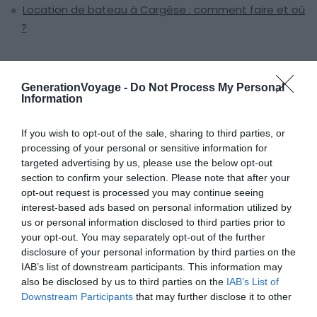
Location de bateau à Cargèse : comment faire et où
?
Faut-il un permis pour naviguer à
GenerationVoyage -
Do Not Process My Personal
Information
Figari ?
If you wish to opt-out of the sale, sharing to third parties, or
Vous devez posséder au moins le permis côtier pour
processing of your personal or sensitive information for
naviguer à Figari
. Cependant, si vous ne l’avez pas, vous
targeted advertising by us, please use the below opt-out
avez toujours la possibilité de faire appel aux services
section to confirm your selection. Please note that after your
d’un skipper qui vous fera découvrir les joies de la
opt-out request is processed you may continue seeing
interest-based ads based on personal information utilized by
plaisance en toute sécurité.
us or personal information disclosed to third parties prior to
your opt-out. You may separately opt-out of the further
disclosure of your personal information by third parties on the
IAB’s list of downstream participants. This information may
also be disclosed by us to third parties on the
IAB’s List of
Downstream Participants
that may further disclose it to other
Nos conseils pour naviguer à Figari
third parties.