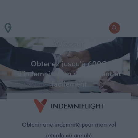
Indemnisations pour les vols
Wizzair
Obtenez jusqu'à 600€
d'indemnisation rapidement et
facilement