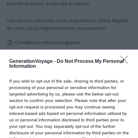
problème ayant engendré le retard.
Les raisons suivantes vous empêchent d’être éligible
en vertu de la réglementation européenne :
Conditions météorologiques
Grève des contrôleurs aériens
GenerationVoyage -
Do Not Process My Personal
Événements extraordinaires (conditions
Information
météorologiques…)
If you wish to opt-out of the sale, sharing to third parties, or
processing of your personal or sensitive information for
Cependant des cas de jurisprudence ont permis à
targeted advertising by us, please use the below opt-out
des passagers de se faire rembourser même dans
section to confirm your selection. Please note that after your
opt-out request is processed you may continue seeing
ces cas de figure. Cela ne vous coûte rien de
interest-based ads based on personal information utilized by
déposer un dossier de remboursement.
us or personal information disclosed to third parties prior to
your opt-out. You may separately opt-out of the further
disclosure of your personal information by third parties on the
Quels documents fournir pour