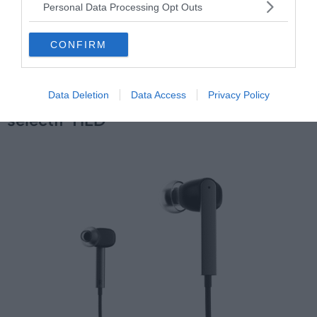
Personal Data Processing Opt Outs
CONFIRM
Acheter les Sennheiser CXC 700 à 179€ sur Amazon
Orosound : écouteurs anti-bruit
Data Deletion
Data Access
Privacy Policy
sélectif TILD