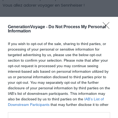
Vous allez adorer voyager en Sennheiser !
Propriétés
: fabrication et finitions dignes des haut de
gamme, le CXC 700 de Sennheiser propose des
GenerationVoyage -
Do Not Process My Personal
Information
commandes logées dans une télécommande intuitive.
La qualité du son délivré est assez impressionnante,
If you wish to opt-out of the sale, sharing to third parties, or
comparée à celle de concurrents plus huppés. La
processing of your personal or sensitive information for
réduction de bruit active fonctionne magnifiquement
targeted advertising by us, please use the below opt-out
bien, en toutes circonstances.
section to confirm your selection. Please note that after your
opt-out request is processed you may continue seeing
interest-based ads based on personal information utilized by
us or personal information disclosed to third parties prior to
Les plus : qualité du son irréprochable,
your opt-out. You may separately opt-out of the further
réduction de bruit active, télécommande
disclosure of your personal information by third parties on the
bourrée d’options, léger, compact, prix
IAB’s list of downstream participants. This information may
relativement abordable
also be disclosed by us to third parties on the
IAB’s List of
Downstream Participants
that may further disclose it to other
third parties.
Les moins : distorsion des aigus