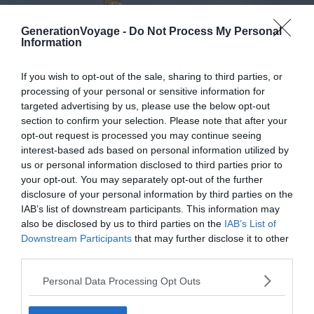
GenerationVoyage -
Do Not Process My Personal
Information
If you wish to opt-out of the sale, sharing to third parties, or
processing of your personal or sensitive information for
targeted advertising by us, please use the below opt-out
section to confirm your selection. Please note that after your
opt-out request is processed you may continue seeing
Crédit photo : Shutterstock -Catalin Lazar
interest-based ads based on personal information utilized by
us or personal information disclosed to third parties prior to
Au bord de la route, hissée en vigie depuis des siècles et
your opt-out. You may separately opt-out of the further
des siècles, trône l’insaisissable forteresse de Rupea.
disclosure of your personal information by third parties on the
Érigée sur les roches basaltiques, le lieux impressionne
IAB’s list of downstream participants. This information may
par ses tours et ses formes déchiquetées. Découvrez
also be disclosed by us to third parties on the
IAB’s List of
Downstream Participants
that may further disclose it to other
l’endroit en grimpant la rue pavée depuis le centre-ville
third parties.
de Rupea.
Personal Data Processing Opt Outs
Dès que vous avez passé la porte principale, grimpez sur
les remparts et jetez un coup d’œil au parterre de toits