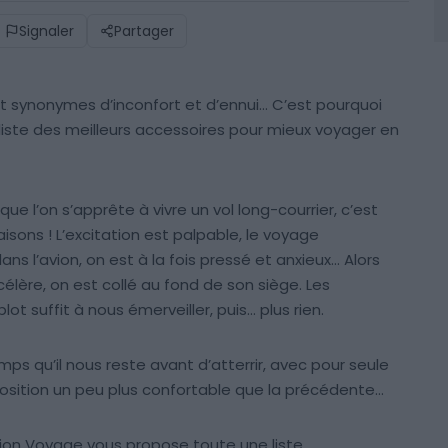
Signaler
Partager
t synonymes d’inconfort et d’ennui… C’est pourquoi
ste des meilleurs accessoires pour mieux voyager en
 que l’on s’apprête à vivre un vol long-courrier, c’est
sons ! L’excitation est palpable, le voyage
l’avion, on est à la fois pressé et anxieux… Alors
célère, on est collé au fond de son siège. Les
ot suffit à nous émerveiller, puis… plus rien.
ps qu’il nous reste avant d’atterrir, avec pour seule
osition un peu plus confortable que la précédente…
tion Voyage vous propose toute une liste