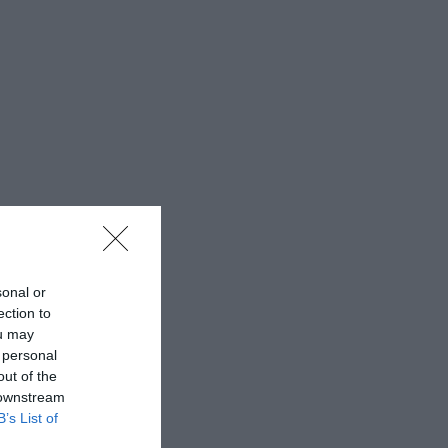
sonal or
ection to
ou may
 personal
out of the
 downstream
B’s List of