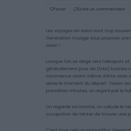
Favori
Écrire un commentaire
Les voyages en avion sont trop souven
Generation Voyage vous propose une li
avion !
Lorsque l’on se dirige vers l’aéroport et
généralement pour de (très) bonnes rai
commence avant même d’être assis dans 
arrive le moment du départ : l’avion ac
premières minutes, un regard par le hubl
On regarde sa montre, on calcule le tem
occupation de tenter de trouver une p
C’est pour cela qu’aujourd’hui, Genera