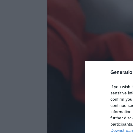
Generati
If you wish 
sensitive in
confirm you
continue se
information 
further disc
participants
Downstream 