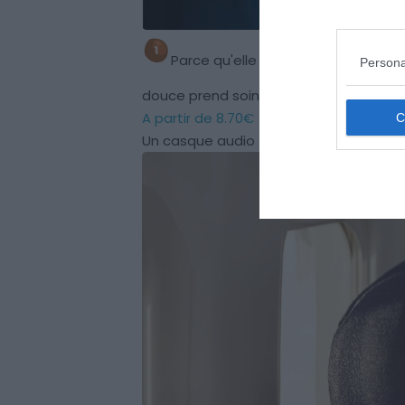
Parce qu'elle nous évite les foudre
Persona
douce prend soin de vos yeux
Pour 
A partir de
8.70€
Un casque audio