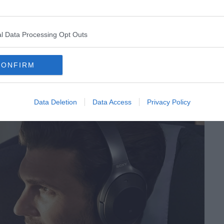
 de nos voisins de siège !
Parce que sa lumière
l Data Processing Opt Outs
son rapport utilité/prix
CONFIRM
Data Deletion
Data Access
Privacy Policy