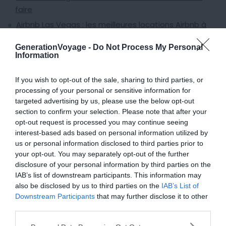
faire
Airbnb Las Vegas : les meilleures locations Airbnb à
Las Vegas
GenerationVoyage -
Do Not Process My Personal
Les 6 salles de spectacles emblématiques de Las
Information
Vegas
8 Airbnb en pleine nature autour de Las Vegas
If you wish to opt-out of the sale, sharing to third parties, or
processing of your personal or sensitive information for
targeted advertising by us, please use the below opt-out
section to confirm your selection. Please note that after your
The Laundry Room : univers haut de
opt-out request is processed you may continue seeing
interest-based ads based on personal information utilized by
gamme
us or personal information disclosed to third parties prior to
your opt-out. You may separately opt-out of the further
Pourquoi nous l’avons sélectionné :
The Laundry Room
se
disclosure of your personal information by third parties on the
démarque par son emplacement dissimulé. Pimentez
IAB’s list of downstream participants. This information may
votre soirée avec une touche de mystère. La
qualité des
also be disclosed by us to third parties on the
IAB’s List of
cocktails
y est inégalable. En effet, chaque détail est
Downstream Participants
that may further disclose it to other
third parties.
soigneusement pensé pour offrir une expérience de
dégustation exceptionnelle. Ajoutez à cela son système