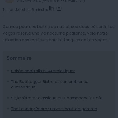
Le 05 avril, 2024 (mis à jour le 26 avril 2025)
Temps de lecture: 5 minutes
Connue pour ses boites de nuit et ses clubs où sortir, Las
Vegas réserve une vie nocturne pétillante. Voici notre
sélection des meilleurs bars historiques de Las Vegas !
Sommaire
Soirée cocktails à l’Atomic Liquor
The Bootlegger Bistro et son ambiance
authentique
Style rétro et classique au Champagne’s Cafe
The Laundry Room : univers haut de gamme