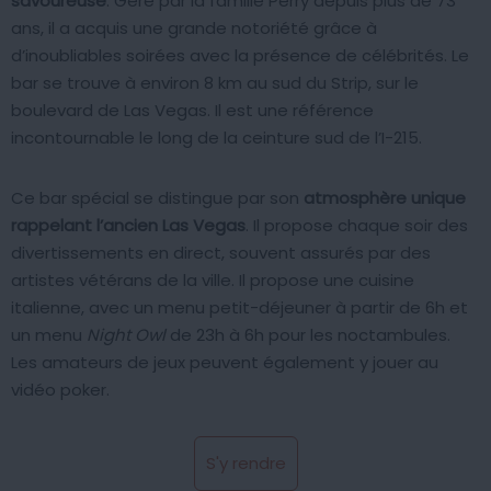
savoureuse
. Géré par la famille Perry depuis plus de 73
ans, il a acquis une grande notoriété grâce à
d’inoubliables soirées avec la présence de célébrités. Le
bar se trouve à environ 8 km au sud du Strip, sur le
boulevard de Las Vegas. Il est une référence
incontournable le long de la ceinture sud de l’I-215.
Ce bar spécial se distingue par son
atmosphère unique
rappelant l’ancien Las Vegas
. Il propose chaque soir des
divertissements en direct, souvent assurés par des
artistes vétérans de la ville. Il propose une cuisine
italienne, avec un menu petit-déjeuner à partir de 6h et
un menu
Night Owl
de 23h à 6h pour les noctambules.
Les amateurs de jeux peuvent également y jouer au
vidéo poker.
S'y rendre