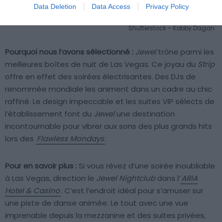
Data Deletion
Data Access
Privacy Policy
Shutterstock – Kobby Dagan
Pourquoi nous l’avons sélectionné :
Jewel
trône parmi les
meilleures boîtes de nuit de Las Vegas. Ce joyau du
Strip
offre en effet des soirées électrisantes. Des DJs de
renommée mondiale les animent dans un cadre au chic
raffiné. Le design impeccable et les suites VIP sélects de
l’établissement font du
Jewel
une destination
incontournable pour vibrer aux sons des plus grands hits
lors des
Flawless Mondays
.
Pour en savoir plus :
Si vous rêvez d’une soirée inoubliable
à Las Vegas, direction le
Jewel Nightclub
dans l’
ARIA
Hotel & Casino
. C’est l’endroit idéal pour s’amuser sur
une piste de danse animée. Le tout avec une vue
imprenable depuis la mezzanine et des suites privées,