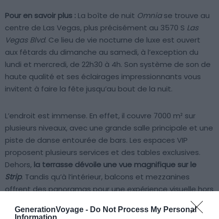
Pour en savoir plus :
La boîte de nuit
Omnia
se trouve au
centre de Las Vegas, plus précisément au 3570 S
Las
Vegas Blvd
. Ce lieu de vie nocturne de luxe est ouvert
aux fêtards du dimanche au samedi, à l’exception du
lundi et mercredi, de 22h30 à 4h. Son système de son de
haute qualité et ses éclairages impressionnants vous
invitent à faire la fête jusqu’au bout de la nuit.
L’endroit est immense. En effet, il couvre 7000 m² sur
plusieurs niveaux, avec une grande salle principale et une
piste de danse entourée de bars. Les espaces VIP
proposent plusieurs services et des tables exclusives.
Dehors,
la terrasse dévoile une vue magnifique sur le
Strip
. Tandis qu’à l’intérieur, balcons et mezzanines
offrent des panoramas pour une expérience visuelle hors
du commun.
GenerationVoyage -
Do Not Process My Personal
Information