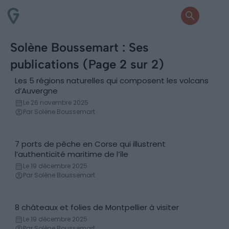
Solène Boussemart : Ses
publications (Page 2 sur 2)
Les 5 régions naturelles qui composent les volcans
Regions
d’Auvergne
Le 26 novembre 2025
Par Solène Boussemart
7 ports de pêche en Corse qui illustrent
Lieux
l’authenticité maritime de l’île
Le 19 décembre 2025
Par Solène Boussemart
8 châteaux et folies de Montpellier à visiter
Château
Le 19 décembre 2025
Par Solène Boussemart