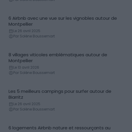
6 Airbnb avec une vue sur les vignobles autour de
Locations de vacances
Montpellier
Le 26 avril 2025
Par Solène Boussemart
8 villages viticoles emblématiques autour de
Villes & Villages
Montpellier
Le 13 avril 2026
Par Solène Boussemart
Les 5 meilleurs campings pour surfer autour de
Campings
Biarritz
Le 26 avril 2025
Par Solène Boussemart
6 logements Airbnb nature et ressourçants au