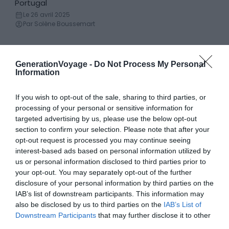
Locations de vacances
Portugal
Le 26 avril 2025
Par Solène Boussemart
Visitez les Seychelles de manière responsable : à la
Découvertes
GenerationVoyage -
Do Not Process My Personal
découverte de ce paradis de l’écotourisme
Information
Le 26 avril 2025
Par Solène Boussemart
If you wish to opt-out of the sale, sharing to third parties, or
processing of your personal or sensitive information for
Quelles îles visiter aux Seychelles ?
targeted advertising by us, please use the below opt-out
Île
section to confirm your selection. Please note that after your
Le 26 avril 2025
opt-out request is processed you may continue seeing
Par Solène Boussemart
interest-based ads based on personal information utilized by
us or personal information disclosed to third parties prior to
Voyage en famille aux Seychelles : tout savoir pour
your opt-out. You may separately opt-out of the further
Conseils
des vacances inoubliables
disclosure of your personal information by third parties on the
IAB’s list of downstream participants. This information may
Le 26 avril 2025
Par Solène Boussemart
also be disclosed by us to third parties on the
IAB’s List of
Downstream Participants
that may further disclose it to other
third parties.