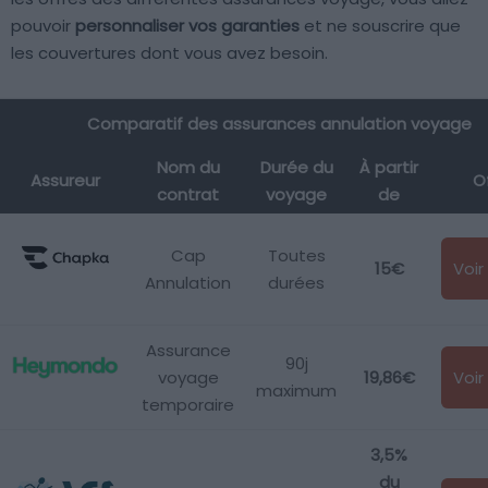
pouvoir
personnaliser vos garanties
et ne souscrire que
les couvertures dont vous avez besoin.
Comparatif des assurances annulation voyage
Nom du
Durée du
À partir
Assureur
O
contrat
voyage
de
Cap
Toutes
15€
Voir 
Annulation
durées
Assurance
90j
voyage
19,86€
Voir 
maximum
temporaire
3,5%
du