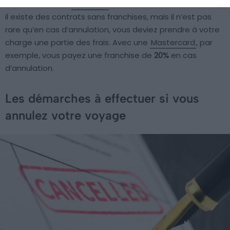
le montant de la
franchise
de votre assurance. Bien sûr,
il existe des contrats sans franchises, mais il n’est pas
rare qu’en cas d’annulation, vous deviez prendre à votre
charge une partie des frais. Avec une
Mastercard
, par
exemple, vous payez une franchise de
20%
en cas
d’annulation.
Les démarches à effectuer si vous
annulez votre voyage