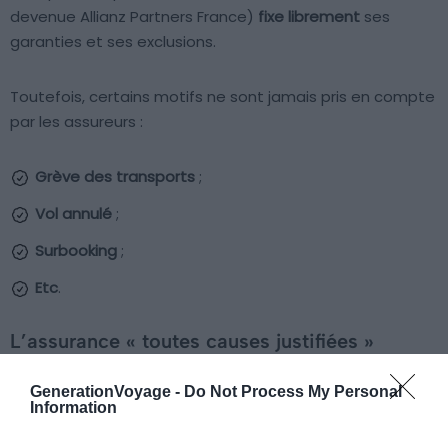
devenue Allianz Partners France)
fixe librement
ses
garanties et ses exclusions.
Toutefois, certains motifs ne sont jamais pris en compte
par les assureurs :
Grève des transports
;
Vol annulé
;
Surbooking
;
Etc
.
L’assurance « toutes causes justifiées »
Moyennant un coût supérieur, certaines assurances
GenerationVoyage -
Do Not Process My Personal
d’annulation voyage vous proposent une indemnisation
Information
dès lors que vous êtes en mesure de justifier la cause de