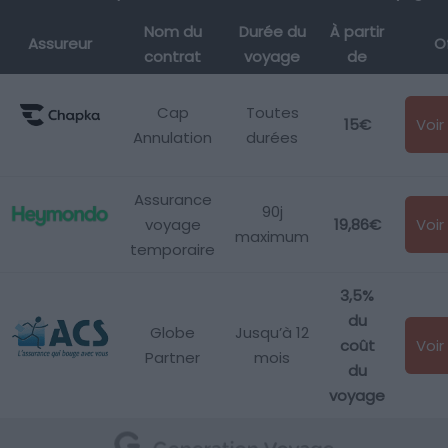
Nom du
Durée du
À partir
Assureur
O
contrat
voyage
de
Cap
Toutes
15€
Voir 
Annulation
durées
Assurance
90j
voyage
19,86€
Voir 
maximum
temporaire
3,5%
du
Globe
Jusqu’à 12
coût
Voir 
Partner
mois
du
voyage