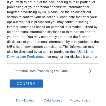
votre annulation. Cela permet de parer à des
If you wish to opt-out of the sale, sharing to third parties, or
processing of your personal or sensitive information for
éventualités plus larges. Cette fois, dès lors que vous
targeted advertising by us, please use the below opt-out
annulez en raison d’un événement soudain, imprévisible
section to confirm your selection. Please note that after your
et indépendant de votre volonté, la garantie s’applique.
opt-out request is processed you may continue seeing
interest-based ads based on personal information utilized by
us or personal information disclosed to third parties prior to
Bien étudier les plafonds de garantie
your opt-out. You may separately opt-out of the further
disclosure of your personal information by third parties on the
Là encore, comme pour toute assurance, il est important
IAB’s list of downstream participants. This information may
de bien vérifier les plafonds de garanties. Par exemple,
also be disclosed by us to third parties on the
IAB’s List of
en cas d’annulation de voyage, une assurance peut
Downstream Participants
that may further disclose it to other
prendre en charge votre hébergement jusqu’à
5 000€
.
third parties.
Selon la durée de votre séjour, votre destination et la
Personal Data Processing Opt Outs
nature des hébergements que vous aviez choisis, cela
peut ne pas être suffisant.
CONFIRM
Attention à la franchise
Data Deletion
Data Access
Privacy Policy
Autre point très important à vérifier avant toute chose :