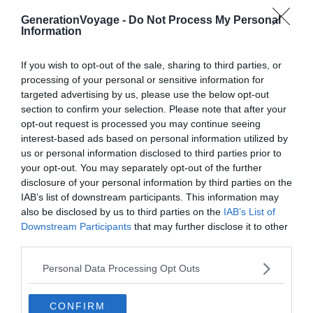
GenerationVoyage -
Do Not Process My Personal
Information
If you wish to opt-out of the sale, sharing to third parties, or
processing of your personal or sensitive information for
targeted advertising by us, please use the below opt-out
Crédit photo :
Airbnb
section to confirm your selection. Please note that after your
opt-out request is processed you may continue seeing
interest-based ads based on personal information utilized by
Budget
: €€€
us or personal information disclosed to third parties prior to
Le plus du logement
: standing de niveau
your opt-out. You may separately opt-out of the further
supérieur
disclosure of your personal information by third parties on the
IAB’s list of downstream participants. This information may
also be disclosed by us to third parties on the
IAB’s List of
Downstream Participants
that may further disclose it to other
En plein centre-ville, non loin de la Baie du Prieuré, cet
third parties.
appartement AirBnB à Dinard est simplement
exceptionnel. Son standing de niveau supérieur ravira les
Personal Data Processing Opt Outs
amateurs de design et d’architecture modernes. Par
ailleurs, la surface du logement est de 65 mètres carrés,
CONFIRM