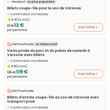
Headout
Le plus populaire
Billets coupe-file pour le zoo de Varsovie
✓ Confirmation immédiate
4.4
(
34
avis)
12 €
13 €
Voir l'offre
par personne
GetYourGuide
Le mieux noté
Visite privée du parc et du palais de Łazienki à
Varsovie avec billets
✓ Confirmation immédiate
4.8
(
9
avis)
119 €
125 €
Voir l'offre
par personne
GetYourGuide
Billets d'entrée coupe-file au zoo de Varsovie avec
transport privé
✓ Confirmation immédiate