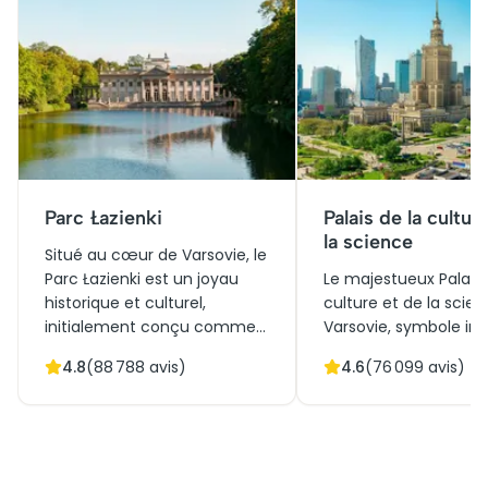
Parc Łazienki
Palais de la cultur
la science
Situé au cœur de Varsovie, le
Parc Łazienki est un joyau
Le majestueux Palais 
historique et culturel,
culture et de la scie
initialement conçu comme
Varsovie, symbole i
résidence royale au XVIIIe
du stalinisme, attire 
4.8
(
88 788
avis)
4.6
(
76 099
avis)
siècle. Ce parc, connu pour
milliers de visiteurs 
ses jardins luxuriants, ses
année. Construit dans
palais élégants, et son
années 1950, il affich
amphithéâtre, attire de
architecture spectac
nombreux visiteurs.
mêlant art déco et r