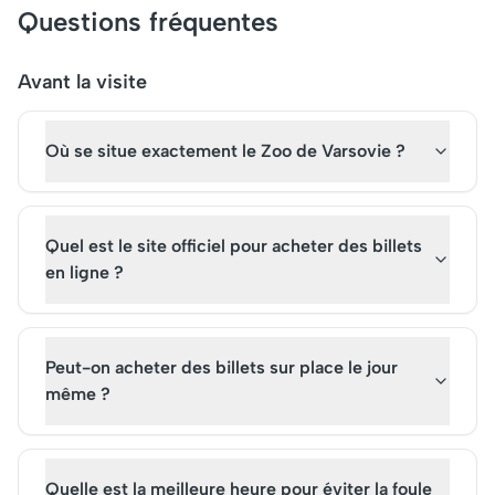
Aujourd'hui, il est une
socialiste. Initialeme
Questions fréquentes
attraction touristique
comme lieu de
incontournable, offrant un
rassemblement cultur
cadre paisible pour se
scientifique, il accueil
Avant la visite
promener tout en explorant
aujourd'hui des évé
l'histoire riche de la Pologne.
variés. Sa plateforme
Où se situe exactement le Zoo de Varsovie ?
d'observation panor
offre une vue impren
la ville. Achetez vos bi
pour une visite enric
Quel est le site officiel pour acheter des billets
de ce monument
en ligne ?
emblématique.
Peut-on acheter des billets sur place le jour
même ?
Quelle est la meilleure heure pour éviter la foule