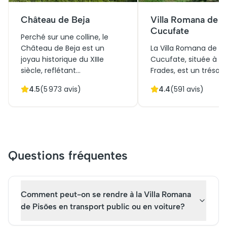
Château de Beja
Villa Romana de 
Cucufate
Perché sur une colline, le
Château de Beja est un
La Villa Romana de S
joyau historique du XIIIe
Cucufate, située à Vi
siècle, reflétant
Frades, est un trésor
l'architecture médiévale
archéologique du su
4.5
(
5 973
avis)
4.4
(
591
avis)
avec ses remparts
Portugal. Datant du Ie
imposants et tours
siècle, cet impressio
majestueuses. Initialement
complexe agricole r
construit pour défendre la
témoigne de la riche
région, il raconte l’histoire
de l'ingéniosité des a
mouvementée de l'Alentejo.
Romains. Avec ses ve
Questions fréquentes
Ce château en pierre offre
de thermes, de jardin
une vue panoramique
bâtiments résidentiels
saisissante, entouré de
fournit un aperçu fas
jardins paysagers, parfaits
de la vie quotidienne
Comment peut-on se rendre à la Villa Romana
pour une promenade. Un
l'architecture romaine
de Pisões en transport public ou en voiture?
symbole culturel de Beja, il
cœur vibrant d'une
invite les visiteurs à plonger
exploitation viticole, la