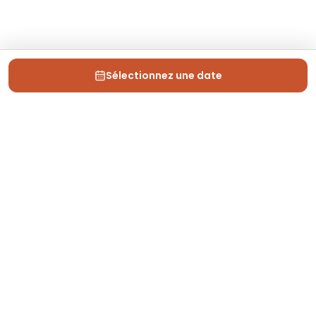
Sélectionnez une date
Depuis 2013, Generation Voyage vous fait découvrir
des expériences mémorables et vous guide pour les
vivre pleinement.