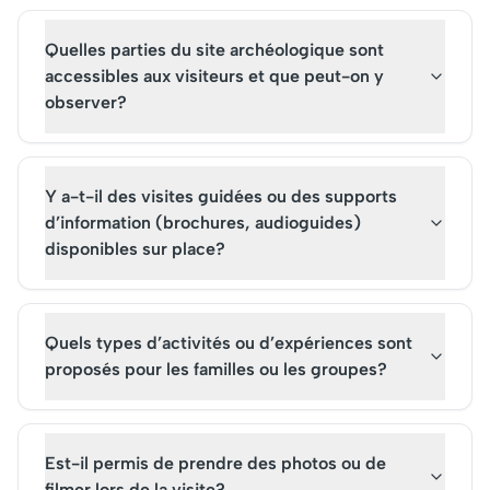
dans le passé fascinant du
est aujourd'hui un sit
Portugal.
culturel majeur.
Quelles parties du site archéologique sont
accessibles aux visiteurs et que peut-on y
observer?
Y a-t-il des visites guidées ou des supports
d’information (brochures, audioguides)
disponibles sur place?
Quels types d’activités ou d’expériences sont
proposés pour les familles ou les groupes?
Est-il permis de prendre des photos ou de
filmer lors de la visite?